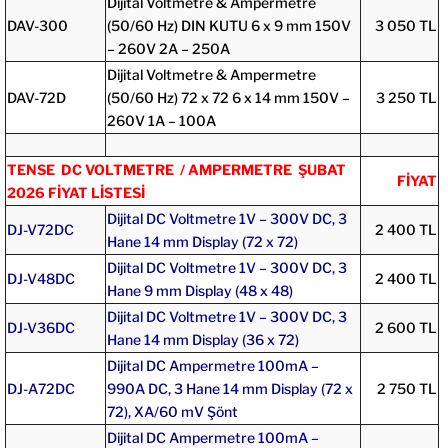
Dijital Voltmetre & Ampermetre
DAV-300
(50/60 Hz) DIN KUTU 6 x 9 mm 150V
3 050 TL
– 260V 2A – 250A
Dijital Voltmetre & Ampermetre
DAV-72D
(50/60 Hz) 72 x 72 6 x 14 mm 150V –
3 250 TL
260V 1A – 100A
TENSE DC VOLTMETRE / AMPERMETRE ŞUBAT
FİYAT
2026 FİYAT LİSTESİ
Dijital DC Voltmetre 1V – 300V DC, 3
DJ-V72DC
2 400 TL
Hane 14 mm Display (72 x 72)
Dijital DC Voltmetre 1V – 300V DC, 3
DJ-V48DC
2 400 TL
Hane 9 mm Display (48 x 48)
Dijital DC Voltmetre 1V – 300V DC, 3
DJ-V36DC
2 600 TL
Hane 14 mm Display (36 x 72)
Dijital DC Ampermetre 100mA –
DJ-A72DC
990A DC, 3 Hane 14 mm Display (72 x
2 750 TL
72), XA/60 mV Şönt
Dijital DC Ampermetre 100mA –