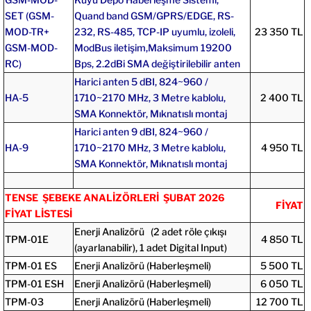
SET (GSM-
Quand band GSM/GPRS/EDGE, RS-
MOD-TR+
232, RS-485, TCP-IP uyumlu, izoleli,
23 350 TL
GSM-MOD-
ModBus iletişim,Maksimum 19200
RC)
Bps, 2.2dBi SMA değiştirilebilir anten
Harici anten 5 dBI, 824~960 /
HA-5
1710~2170 MHz, 3 Metre kablolu,
2 400 TL
SMA Konnektör, Mıknatıslı montaj
Harici anten 9 dBI, 824~960 /
HA-9
1710~2170 MHz, 3 Metre kablolu,
4 950 TL
SMA Konnektör, Mıknatıslı montaj
TENSE ŞEBEKE ANALİZÖRLERİ ŞUBAT 2026
FİYAT
FİYAT LİSTESİ
Enerji Analizörü (2 adet röle çıkışı
TPM-01E
4 850 TL
(ayarlanabilir), 1 adet Digital Input)
TPM-01 ES
Enerji Analizörü (Haberleşmeli)
5 500 TL
TPM-01 ESH
Enerji Analizörü (Haberleşmeli)
6 050 TL
TPM-03
Enerji Analizörü (Haberleşmeli)
12 700 TL