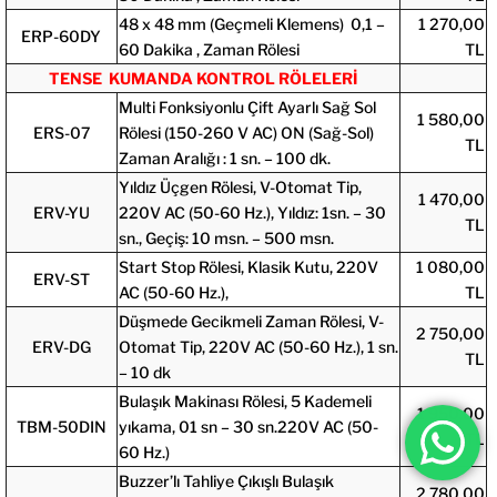
48 x 48 mm (Geçmeli Klemens) 0,1 –
1 270,00
ERP-60DY
60 Dakika , Zaman Rölesi
TL
TENSE KUMANDA KONTROL RÖLELERİ
Multi Fonksiyonlu Çift Ayarlı Sağ Sol
1 580,00
ERS-07
Rölesi (150-260 V AC) ON (Sağ-Sol)
TL
Zaman Aralığı : 1 sn. – 100 dk.
Yıldız Üçgen Rölesi, V-Otomat Tip,
1 470,00
ERV-YU
220V AC (50-60 Hz.), Yıldız: 1sn. – 30
TL
sn., Geçiş: 10 msn. – 500 msn.
Start Stop Rölesi, Klasik Kutu, 220V
1 080,00
ERV-ST
AC (50-60 Hz.),
TL
Düşmede Gecikmeli Zaman Rölesi, V-
2 750,00
ERV-DG
Otomat Tip, 220V AC (50-60 Hz.), 1 sn.
TL
– 10 dk
Bulaşık Makinası Rölesi, 5 Kademeli
1 950,00
TBM-50DIN
yıkama, 01 sn – 30 sn.220V AC (50-
TL
60 Hz.)
Buzzer’lı Tahliye Çıkışlı Bulaşık
2 780,00