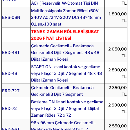
AC) ( Rezerveli) W-Otomat Tipi DIN
TL
Multifonskiyonlu Zaman Rölesi (50V-
1 800,00
ERS-08N
240V AC /24V-220V DC) 48×48 mm
TL
0,1 sn.-100 saat
TENSE ZAMAN RÖLELERİ ŞUBAT
2026 FİYAT LİSTESİ
Çekmede Gecikmeli – Bırakmada
2 050,00
ERD-48T
Gecikmeli 3 Dijit 7 Segment 48 x 48
TL
Dijital Zaman Rölesi
START ON ile ani kontak ve gecikme
2 800,00
ERD-48
veya Flaşör 3 Dijit 7 Segment 48 x 48
TL
Dijital Zaman Rölesi
Çekmede Gecikmeli – Bırakmada
2 350,00
ERD-72T
Gecikmeli 3 Dijit 7 Segment
TL
Besleme ON ile ani kontak ve gecikme
2 900,00
ERD-72
veya Flaşör 3 Dijit 7 Segment Dijital
TL
Zaman Rölesi 72 x 72
96 x 96 mm Çekmede Gecikmeli –
2 550,00
ERD-96T
Bırakmada Gecikmeli 3 Dijit , 7