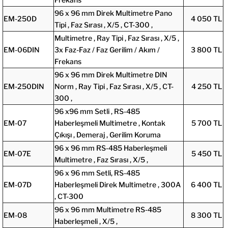
96 x 96 mm Direk Multimetre Pano
EM-250D
4 050 TL
Tipi , Faz Sırası , X/5 , CT-300 ,
Multimetre , Ray Tipi , Faz Sırası , X/5 ,
EM-06DIN
3x Faz-Faz / Faz Gerilim / Akım /
3 800 TL
Frekans
96 x 96 mm Direk Multimetre DIN
EM-250DIN
Norm , Ray Tipi , Faz Sırası , X/5 , CT-
4 250 TL
300 ,
96 x96 mm Setli , RS-485
EM-07
Haberleşmeli Multimetre , Kontak
5 700 TL
Çıkışı , Demeraj , Gerilim Koruma
96 x 96 mm RS-485 Haberleşmeli
EM-07E
5 450 TL
Multimetre , Faz Sırası , X/5 ,
96 x 96 mm Setli, RS-485
EM-07D
Haberleşmeli Direk Multimetre , 300A
6 400 TL
, CT-300
96 x 96 mm Multimetre RS-485
EM-08
8 300 TL
Haberleşmeli , X/5 ,