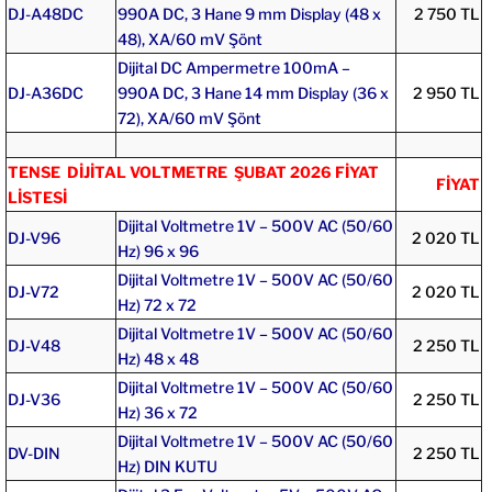
DJ-A48DC
990A DC, 3 Hane 9 mm Display (48 x
2 750 TL
48), XA/60 mV Şönt
Dijital DC Ampermetre 100mA –
DJ-A36DC
990A DC, 3 Hane 14 mm Display (36 x
2 950 TL
72), XA/60 mV Şönt
TENSE DİJİTAL VOLTMETRE ŞUBAT 2026 FİYAT
FİYAT
LİSTESİ
Dijital Voltmetre 1V – 500V AC (50/60
DJ-V96
2 020 TL
Hz) 96 x 96
Dijital Voltmetre 1V – 500V AC (50/60
DJ-V72
2 020 TL
Hz) 72 x 72
Dijital Voltmetre 1V – 500V AC (50/60
DJ-V48
2 250 TL
Hz) 48 x 48
Dijital Voltmetre 1V – 500V AC (50/60
DJ-V36
2 250 TL
Hz) 36 x 72
Dijital Voltmetre 1V – 500V AC (50/60
DV-DIN
2 250 TL
Hz) DIN KUTU