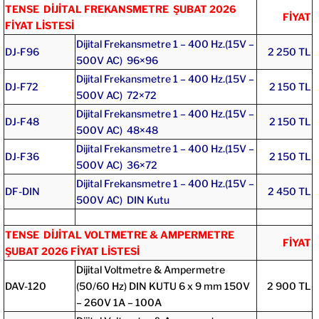
TENSE DİJİTAL FREKANSMETRE ŞUBAT 2026
FİYAT
FİYAT LİSTESİ
Dijital Frekansmetre 1 – 400 Hz.(15V –
DJ-F96
2 250 TL
500V AC) 96×96
Dijital Frekansmetre 1 – 400 Hz.(15V –
DJ-F72
2 150 TL
500V AC) 72×72
Dijital Frekansmetre 1 – 400 Hz.(15V –
DJ-F48
2 150 TL
500V AC) 48×48
Dijital Frekansmetre 1 – 400 Hz.(15V –
DJ-F36
2 150 TL
500V AC) 36×72
Dijital Frekansmetre 1 – 400 Hz.(15V –
DF-DIN
2 450 TL
500V AC) DIN Kutu
TENSE DİJİTAL VOLTMETRE & AMPERMETRE
FİYAT
ŞUBAT 2026 FİYAT LİSTESİ
Dijital Voltmetre & Ampermetre
DAV-120
(50/60 Hz) DIN KUTU 6 x 9 mm 150V
2 900 TL
– 260V 1A – 100A