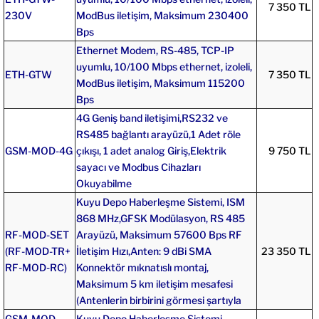
7 350 TL
230V
ModBus iletişim, Maksimum 230400
Bps
Ethernet Modem, RS-485, TCP-IP
uyumlu, 10/100 Mbps ethernet, izoleli,
ETH-GTW
7 350 TL
ModBus iletişim, Maksimum 115200
Bps
4G Geniş band iletişimi,RS232 ve
RS485 bağlantı arayüzü,1 Adet röle
GSM-MOD-4G
çıkışı, 1 adet analog Giriş,Elektrik
9 750 TL
sayacı ve Modbus Cihazları
Okuyabilme
Kuyu Depo Haberleşme Sistemi, ISM
868 MHz,GFSK Modülasyon, RS 485
RF-MOD-SET
Arayüzü, Maksimum 57600 Bps RF
(RF-MOD-TR+
İletişim Hızı,Anten: 9 dBi SMA
23 350 TL
RF-MOD-RC)
Konnektör mıknatıslı montaj,
Maksimum 5 km iletişim mesafesi
(Antenlerin birbirini görmesi şartıyla
GSM-MOD-
Kuyu Depo Haberleşme Sistemi,