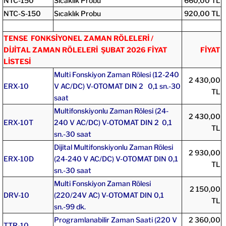
NTC-150
Sıcaklık Probu
660,00 TL
NTC-S-150
Sıcaklık Probu
920,00 TL
TENSE FONKSİYONEL ZAMAN RÖLELERİ /
DİJİTAL ZAMAN RÖLELERİ ŞUBAT 2026 FİYAT
FİYAT
LİSTESİ
Multi Fonskiyon Zaman Rölesi (12-240
2 430,00
ERX-10
V AC/DC) V-OTOMAT DIN 2 0,1 sn.-30
TL
saat
Multifonskiyonlu Zaman Rölesi (24-
2 430,00
ERX-10T
240 V AC/DC) V-OTOMAT DIN 2 0,1
TL
sn.-30 saat
Dijital Multifonskiyonlu Zaman Rölesi
2 930,00
ERX-10D
(24-240 V AC/DC) V-OTOMAT DIN 0,1
TL
sn.-30 saat
Multi Fonskiyon Zaman Rölesi
2 150,00
DRV-10
(220/24V AC) V-OTOMAT DIN 0,1
TL
sn.-99 dk.
Programlanabilir Zaman Saati (220 V
2 360,00
TTR-10