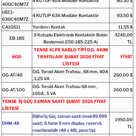
4 KUTUP 40A Modüler Kontaktör
80,30 $
40GC40M7Z
UEC1-
4 KUTUP 63A Modüler Kontaktör
93,50 $
63GC40M7Z
CA1GS11
Yardımcı Kontak
11,55 $
3 Kutuplu Elektronik Kontaktör Bobin
3240,00
EB-185
Beslemesi (150-185-225 A)
TL
TENSE XLPE KABLO TİPİ O.G. AKIM
KOD
TRAFOLARI ŞUBAT 2026 FİYAT
FİYAT
LİSTESİ
O.G. Toroid Akım Trafosu , 68 mm, 40A
OG-AT/40
260,00 $
, 1.25 VA
O.G. Toroid Akım Trafosu 68 mm ,
OG-AT/100
260,00 $
100A , 5 VA
TENSE İŞ GÜÇ ZAMAN SAATİ ŞUBAT 2026 FİYAT
LİSTESİ
Dijital İş Güç zaman saati (mak99.999
1950,00
DHM-48
saat), 6 hane 9 mm display, rezervli,
TL
resetlenebilir (48 x 48), pano tipi