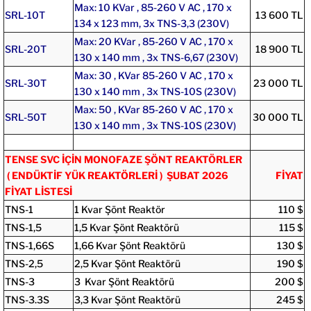
Max: 10 KVar , 85-260 V AC , 170 x
SRL-10T
13 600 TL
134 x 123 mm, 3x TNS-3,3 (230V)
Max: 20 KVar , 85-260 V AC , 170 x
SRL-20T
18 900 TL
130 x 140 mm , 3x TNS-6,67 (230V)
Max: 30 , KVar 85-260 V AC , 170 x
SRL-30T
23 000 TL
130 x 140 mm , 3x TNS-10S (230V)
Max: 50 , KVar 85-260 V AC , 170 x
SRL-50T
30 000 TL
130 x 140 mm , 3x TNS-10S (230V)
TENSE SVC İÇİN MONOFAZE ŞÖNT REAKTÖRLER
( ENDÜKTİF YÜK REAKTÖRLERİ ) ŞUBAT 2026
FİYAT
FİYAT LİSTESİ
TNS-1
1 Kvar Şönt Reaktör
110 $
TNS-1,5
1,5 Kvar Şönt Reaktörü
115 $
TNS-1,66S
1,66 Kvar Şönt Reaktörü
130 $
TNS-2,5
2,5 Kvar Şönt Reaktörü
190 $
TNS-3
3 Kvar Şönt Reaktörü
200 $
TNS-3.3S
3,3 Kvar Şönt Reaktörü
245 $