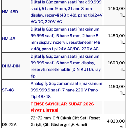
Dijital İş Güç zaman saati (mak 99.999
saat), 5 hane 9 mm, 2 hane 8 mm
1450,00
HM-48D
display, rezervli (48 x 48), pano tipi,24V
TL
AC/DC, 220V AC
Dijital İş Güç zaman saati (maksimum
99.999 saat), 5 hane 9 mm, 2 hane 8
1450,00
HM-48
mm display, rezervli, resetlenebilir (48
TL
x 48), pano tipi 24V AC/DC, 220V AC
Dijital İş Güç zaman saati (maksimum
99.999 saat), 6 hane 9 mm display,
1600,00
DHM-DIN
rezervli, resetlenebilir (DIN KUTU), ray
TL
tipi
Analog İş Güç zaman saati (maksimum
1150,00
SF-48
999.999.9 saat), 7 hane 220 V Pano
TL
Tipi 48×48
TENSE SAYICILAR ŞUBAT 2026
FİYAT LİSTESİ
72×72 mm Çift Çıkışlı ,Çift Setli Reset
4 820,00
DS-72A
Girişli , Çift Göstergeli ,6 Haneli
TL