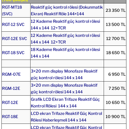
RGT-MT18
Reaktif güç kontrol rölesi (Dokunmatik
23 350 TL
(SVC)
Ekran) Reaktif Röle 144×144
12 Kademe Reaktif güç kontrol rölesi
RGT-12 SVC
13 500 TL
144 x 144 12+TCR
12 Kademe Reaktif güç kontrol rölesi
RGT-12E SVC
12 700 TL
144 x 144 12+TCR
18 Kademe Reaktif güç kontrol rölesi
RGT-18 SVC
18 650 TL
144 x 144
3×20 mm display Monofaze Reaktif
RGM-07E
6 950 TL
güç kontrol rölesi 144 x 144
3×20 mm display Monofaze Reaktif
RGM-12E
7 250 TL
güç kontrol rölesi 144 x 144
Grafik LCD Ekran Trifaze Reaktif Güç
RGT-12E
10 650 TL
Kontrol Rölesi 144 x 144
LCD ekran Trifaze Reaktif Güç Kontrol
RGT-18E
10 900 TL
Rölesi Haberleşmeli 144 x 144
LCD ekran Trifaze Reaktif Güç Kontrol