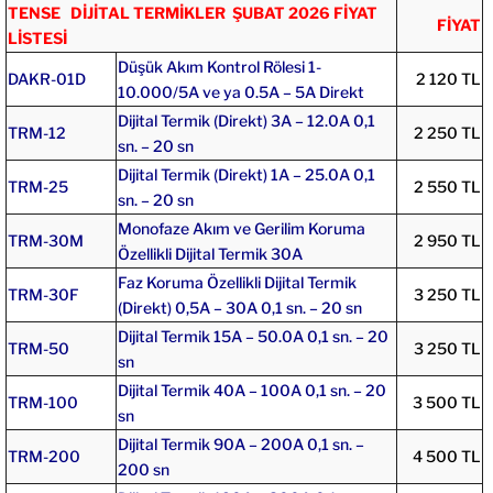
TENSE DİJİTAL TERMİKLER ŞUBAT 2026 FİYAT
FİYAT
LİSTESİ
Düşük Akım Kontrol Rölesi 1-
DAKR-01D
2 120 TL
10.000/5A ve ya 0.5A – 5A Direkt
Dijital Termik (Direkt) 3A – 12.0A 0,1
TRM-12
2 250 TL
sn. – 20 sn
Dijital Termik (Direkt) 1A – 25.0A 0,1
TRM-25
2 550 TL
sn. – 20 sn
Monofaze Akım ve Gerilim Koruma
TRM-30M
2 950 TL
Özellikli Dijital Termik 30A
Faz Koruma Özellikli Dijital Termik
TRM-30F
3 250 TL
(Direkt) 0,5A – 30A 0,1 sn. – 20 sn
Dijital Termik 15A – 50.0A 0,1 sn. – 20
TRM-50
3 250 TL
sn
Dijital Termik 40A – 100A 0,1 sn. – 20
TRM-100
3 500 TL
sn
Dijital Termik 90A – 200A 0,1 sn. –
TRM-200
4 500 TL
200 sn