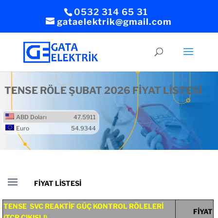
0532 314 65 31
gataelektrik@gmail.com
TENSE RÖLE ŞUBAT 2026 FİYAT LİSTESİ
ABD Doları
47.5911
Euro
54.9344
TENSE SVC REAKTİF GÜÇ KONTROL RÖLELERİ
FİYAT
(TCR ÇIKIŞLI)