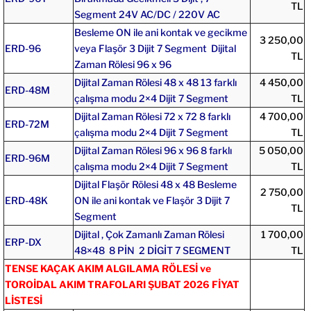
TL
Segment 24V AC/DC / 220V AC
Besleme ON ile ani kontak ve gecikme
3 250,00
ERD-96
veya Flaşör 3 Dijit 7 Segment Dijital
TL
Zaman Rölesi 96 x 96
Dijital Zaman Rölesi 48 x 48 13 farklı
4 450,00
ERD-48M
çalışma modu 2×4 Dijit 7 Segment
TL
Dijital Zaman Rölesi 72 x 72 8 farklı
4 700,00
ERD-72M
çalışma modu 2×4 Dijit 7 Segment
TL
Dijital Zaman Rölesi 96 x 96 8 farklı
5 050,00
ERD-96M
çalışma modu 2×4 Dijit 7 Segment
TL
Dijital Flaşör Rölesi 48 x 48 Besleme
2 750,00
ERD-48K
ON ile ani kontak ve Flaşör 3 Dijit 7
TL
Segment
Dijital , Çok Zamanlı Zaman Rölesi
1 700,00
ERP-DX
48×48 8 PİN 2 DİGİT 7 SEGMENT
TL
TENSE KAÇAK AKIM ALGILAMA RÖLESİ ve
TOROİDAL AKIM TRAFOLARI ŞUBAT 2026 FİYAT
LİSTESİ