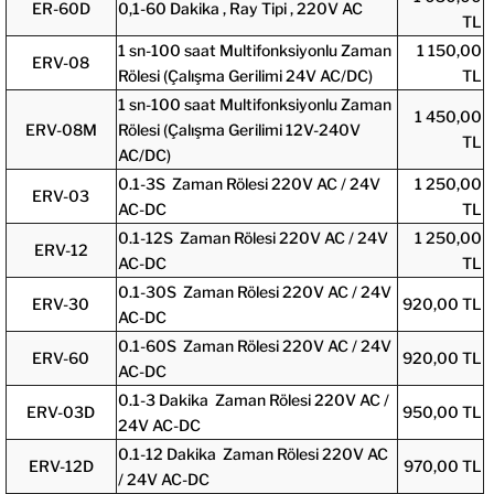
ER-60D
0,1-60 Dakika , Ray Tipi , 220V AC
TL
1 sn-100 saat Multifonksiyonlu Zaman
1 150,00
ERV-08
Rölesi (Çalışma Gerilimi 24V AC/DC)
TL
1 sn-100 saat Multifonksiyonlu Zaman
1 450,00
ERV-08M
Rölesi (Çalışma Gerilimi 12V-240V
TL
AC/DC)
0.1-3S Zaman Rölesi 220V AC / 24V
1 250,00
ERV-03
AC-DC
TL
0.1-12S Zaman Rölesi 220V AC / 24V
1 250,00
ERV-12
AC-DC
TL
0.1-30S Zaman Rölesi 220V AC / 24V
ERV-30
920,00 TL
AC-DC
0.1-60S Zaman Rölesi 220V AC / 24V
ERV-60
920,00 TL
AC-DC
0.1-3 Dakika Zaman Rölesi 220V AC /
ERV-03D
950,00 TL
24V AC-DC
0.1-12 Dakika Zaman Rölesi 220V AC
ERV-12D
970,00 TL
/ 24V AC-DC