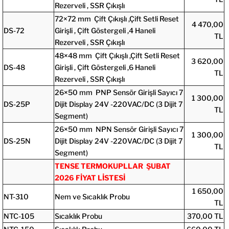
Rezerveli , SSR Çıkışlı
72×72 mm Çift Çıkışlı ,Çift Setli Reset
4 470,00
DS-72
Girişli , Çift Göstergeli ,4 Haneli
TL
Rezerveli , SSR Çıkışlı
48×48 mm Çift Çıkışlı ,Çift Setli Reset
3 620,00
DS-48
Girişli , Çift Göstergeli ,6 Haneli
TL
Rezerveli , SSR Çıkışlı
26×50 mm PNP Sensör Girişli Sayıcı 7
1 300,00
DS-25P
Dijit Display 24V -220VAC/DC (3 Dijit 7
TL
Segment)
26×50 mm NPN Sensör Girişli Sayıcı 7
1 300,00
DS-25N
Dijit Display 24V -220VAC/DC (3 Dijit 7
TL
Segment)
TENSE TERMOKUPLLAR
ŞUBAT
2026 FİYAT LİSTESİ
1 650,00
NT-310
Nem ve Sıcaklık Probu
TL
NTC-105
Sıcaklık Probu
370,00 TL