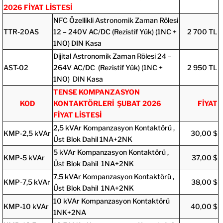
2026 FİYAT LİSTESİ
NFC Özellikli Astronomik Zaman Rölesi
TTR-20AS
12 – 240V AC/DC (Rezistif Yük) (1NC +
2 700 TL
1NO) DIN Kasa
Dijital Astronomik Zaman Rölesi 24 –
AST-02
264V AC/DC (Rezistif Yük) (1NC +
2 950 TL
1NO) DIN Kasa
TENSE KOMPANZASYON
KOD
KONTAKTÖRLERİ ŞUBAT 2026
FİYAT
FİYAT LİSTESİ
2,5 kVAr Kompanzasyon Kontaktörü ,
KMP-2,5 kVAr
30,00 $
Üst Blok Dahil 1NA+2NK
5 kVAr Kompanzasyon Kontaktörü ,
KMP-5 kVAr
37,00 $
Üst Blok Dahil 1NA+2NK
7,5 kVAr Kompanzasyon Kontaktörü ,
KMP-7,5 kVAr
38,00 $
Üst Blok Dahil 1NA+2NK
10 kVAr Kompanzasyon Kontaktörü
KMP-10 kVAr
40,00 $
1NK+2NA