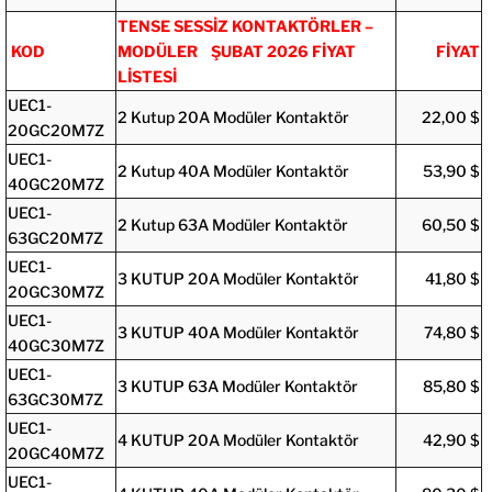
TENSE SESSİZ KONTAKTÖRLER –
KOD
MODÜLER ŞUBAT 2026 FİYAT
FİYAT
LİSTESİ
UEC1-
2 Kutup 20A Modüler Kontaktör
22,00 $
20GC20M7Z
UEC1-
2 Kutup 40A Modüler Kontaktör
53,90 $
40GC20M7Z
UEC1-
2 Kutup 63A Modüler Kontaktör
60,50 $
63GC20M7Z
UEC1-
3 KUTUP 20A Modüler Kontaktör
41,80 $
20GC30M7Z
UEC1-
3 KUTUP 40A Modüler Kontaktör
74,80 $
40GC30M7Z
UEC1-
3 KUTUP 63A Modüler Kontaktör
85,80 $
63GC30M7Z
UEC1-
4 KUTUP 20A Modüler Kontaktör
42,90 $
20GC40M7Z
UEC1-