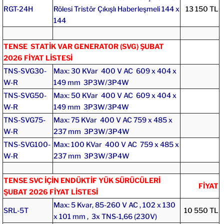
RGT-24H
Rölesi Tristör Çıkışlı Haberleşmeli 144 x
13 150 TL
144
TENSE STATİK VAR GENERATOR (SVG) ŞUBAT
2026 FİYAT LİSTESİ
TNS-SVG30-
Max: 30 KVar 400 V AC 609 x 404 x
W-R
149 mm 3P3W/3P4W
TNS-SVG50-
Max: 50 KVar 400 V AC 609 x 404 x
W-R
149 mm 3P3W/3P4W
TNS-SVG75-
Max: 75 KVar 400 V AC 759 x 485 x
W-R
237 mm 3P3W/3P4W
TNS-SVG100-
Max: 100 KVar 400 V AC 759 x 485 x
W-R
237 mm 3P3W/3P4W
TENSE SVC İÇİN ENDÜKTİF YÜK SÜRÜCÜLERİ
FİYAT
ŞUBAT 2026 FİYAT LİSTESİ
Max: 5 Kvar, 85-260 V AC , 102 x 130
SRL-5T
10 550 TL
x 101 mm , 3x TNS-1,66 (230V)