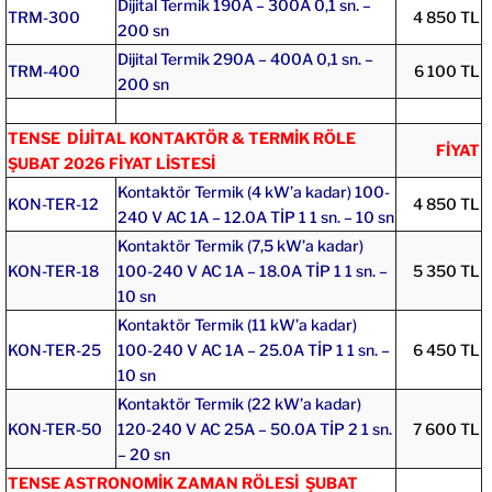
Dijital Termik 190A – 300A 0,1 sn. –
TRM-300
4 850 TL
200 sn
Dijital Termik 290A – 400A 0,1 sn. –
TRM-400
6 100 TL
200 sn
TENSE DİJİTAL KONTAKTÖR & TERMİK RÖLE
FİYAT
ŞUBAT 2026 FİYAT LİSTESİ
Kontaktör Termik (4 kW’a kadar) 100-
KON-TER-12
4 850 TL
240 V AC 1A – 12.0A TİP 1 1 sn. – 10 sn
Kontaktör Termik (7,5 kW’a kadar)
KON-TER-18
100-240 V AC 1A – 18.0A TİP 1 1 sn. –
5 350 TL
10 sn
Kontaktör Termik (11 kW’a kadar)
KON-TER-25
100-240 V AC 1A – 25.0A TİP 1 1 sn. –
6 450 TL
10 sn
Kontaktör Termik (22 kW’a kadar)
KON-TER-50
120-240 V AC 25A – 50.0A TİP 2 1 sn.
7 600 TL
– 20 sn
TENSE ASTRONOMİK ZAMAN RÖLESİ ŞUBAT