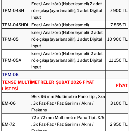
Enerji Analizörü (Haberleşmeli) 2 adet
TPM-04SH
röle çıkışı (ayarlanabilir), 1 adet Digital
7 900 TL
Input
TPM-04SHDL
Enerji Analizörü (Haberleşmeli)
7 865 TL
Enerji Analizörü (Haberleşmeli) 2 adet
TPM-05
röle çıkışı (ayarlanabilir), 1 adet Digital
10 900 TL
Input
Enerji Analizörü (Haberleşmeli) 2 adet
TPM-05A
röle çıkışı (ayarlanabilir), 1 adet Digital
11 150 TL
Input
TPM-06
TENSE MULTİMETRELER ŞUBAT 2026 FİYAT
FİYAT
LİSTESİ
96 x 96 mm Multimetre Pano Tipi , X/5
EM-06
, 3x Faz-Faz / Faz Gerilim / Akım /
3 100 TL
Frekans
72 x 72 mm Multimetre Pano Tipi , X/5
EM-72
, 3x Faz-Faz / Faz Gerilim / Akım /
2 950 TL
Frekans