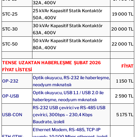
32A , 400V
25 kVAr Kapasitif Statik Kontaktör
STC-25
19 000 TL
50A , 400V
30 kVAr Kapasitif Statik Kontaktör
STC-30
20 000 TL
63A , 400V
50 kVAr Kapasitif Statik Kontaktör
STC-50
22 000 TL
80A , 400V
TENSE UZAKTAN HABERLEŞME ŞUBAT 2026
FİYAT
FİYAT LİSTESİ
Optik okuyucu, RS-232 ile haberleşme,
OP-232
1 150 TL
neodyum mıknatıslı
Optik okuyucu, USB 1.1 / USB 2.0 ile
OP-USB
2 590 TL
haberleşme, neodyum mıknatıslı
RS-232 USB çevirici ve RS-485 USB
USB-CON
çevirici, 300bps – 230,4 Kbps
5 175 TL
Baudrate, izoleli
Ethernet Modem, RS-485, TCP-IP
ETH-GTW-
uyumlu, 10/100 Mbps ethernet, izoleli,