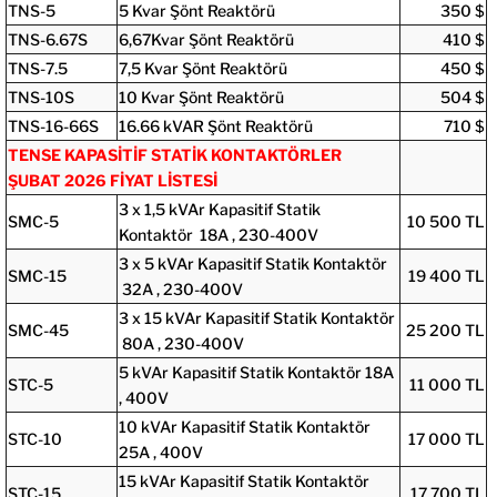
TNS-5
5 Kvar Şönt Reaktörü
350 $
TNS-6.67S
6,67Kvar Şönt Reaktörü
410 $
TNS-7.5
7,5 Kvar Şönt Reaktörü
450 $
TNS-10S
10 Kvar Şönt Reaktörü
504 $
TNS-16-66S
16.66 kVAR Şönt Reaktörü
710 $
TENSE KAPASİTİF STATİK KONTAKTÖRLER
ŞUBAT 2026 FİYAT LİSTESİ
3 x 1,5 kVAr Kapasitif Statik
SMC-5
10 500 TL
Kontaktör 18A , 230-400V
3 x 5 kVAr Kapasitif Statik Kontaktör
SMC-15
19 400 TL
32A , 230-400V
3 x 15 kVAr Kapasitif Statik Kontaktör
SMC-45
25 200 TL
80A , 230-400V
5 kVAr Kapasitif Statik Kontaktör 18A
STC-5
11 000 TL
, 400V
10 kVAr Kapasitif Statik Kontaktör
STC-10
17 000 TL
25A , 400V
15 kVAr Kapasitif Statik Kontaktör
STC-15
17 700 TL