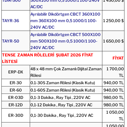
TDIK-500
500X100 mm 0,5 1000/1 100-240V
1 450,00 $
AC/DC
Ayrılabilir Dikdörtgen CBCT 360X100
TAYR-36
mm 360X100 mm 0,5 1000/1 100-
1 250,00 $
240V AC/DC
Ayrılabilir Dikdörtgen CBCT 500X100
TAYR-50
mm 500X100 mm 0,5 1000/1 100-
1 650,00 $
240V AC/DC
TENSE ZAMAN RÖLELERİ ŞUBAT 2026 FİYAT
FİYAT
LİSTESİ
48 x 48 mm Çok Zamanlı Dijital Zaman
1 700,00
ERP-DX
Rölesi
TL
ER-30
0.1-30S Zaman Rölesi (Klasik Kutu)
940,00 TL
ER-60
0.1-60S Zaman Rölesi (Klasik Kutu)
940,00 TL
ER-03D
0,1-3 Dakika , Ray Tipi , 220V AC
980,00 TL
ER-12D
0,1-12 Dakika , Ray Tipi , 220V AC
980,00 TL
1 050,00
ER-30D
0,1-30 Dakika , Ray Tipi , 220V AC
TL
1 050,00