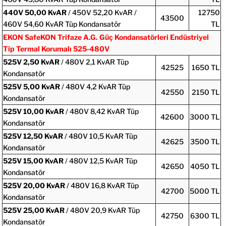
440V
50,00 KvAR
/ 450V 52,20 KvAR /
12750
43500
460V 54,60 KvAR Tüp Kondansatör
TL
EKON SafeKON Trifaze A.G. Güç Kondansatörleri Endüstriyel
Tip Termal Korumalı 525-480V
525V
2,50 KvAR
/ 480V 2,1 KvAR Tüp
42525
1650 TL
Kondansatör
525V
5,00 KvAR
/ 480V 4,2 KvAR Tüp
42550
2150 TL
Kondansatör
525V
10,00 KvAR
/ 480V 8,42 KvAR Tüp
42600
3000 TL
Kondansatör
525V
12,50 KvAR
/ 480V 10,5 KvAR Tüp
42625
3500 TL
Kondansatör
525V
15,00 KvAR
/ 480V 12,5 KvAR Tüp
42650
4050 TL
Kondansatör
525V
20,00 KvAR
/ 480V 16,8 KvAR Tüp
42700
5000 TL
Kondansatör
525V
25,00 KvAR
/ 480V 20,9 KvAR Tüp
42750
6300 TL
Kondansatör