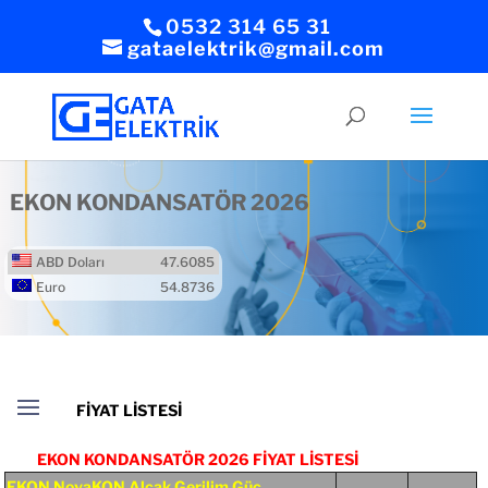
0532 314 65 31
gataelektrik@gmail.com
EKON KONDANSATÖR 2026
ABD Doları
47.6085
Euro
54.8736
EKON KONDANSATÖR 2026 FİYAT LİSTESİ
EKON NovaKON Alçak Gerilim Güç