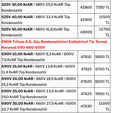
525V
30,00 KvAR
/ 480V 25,0 KvAR Tüp
42800
7350 TL
Kondansatör
525V
40,00 KvAR
/ 480V 33,4 KvAR Tüp
11500
42900
Kondansatör
TL
525V
50,00 KvAR
/ 480V 41,8 KvAR Tüp
12750
43000
Kondansatör
TL
EKON
Trifaze A.G. Güç Kondansatörleri Endüstriyel Tip Termal
Korumalı 690-660-600V
690V 10,00 KvAR
/ 660V 9,3 KvAR / 600V
47610
5600 TL
7,6 KvAR Tüp Kondansatör
690V 15,00 KvAR
/ 660V 13,8 KvAR / 600V
47615
6700 TL
11,4 KvAR Tüp Kondansatör
690V 20,00 KvAR
/ 660V 18,5 KvAR / 600V
47620
8200 TL
15,2 KvAR Tüp Kondansatör
690V 25,00 KvAR
/ 660V 23,0 KvAR / 600V
47625
9950 TL
19,0 KvAR Tüp Kondansatör
690V 30,00 KvAR
/ 660V 27,5 KvAR / 600V
11000
47630
22,7 KvAR Tüp Kondansatör
TL