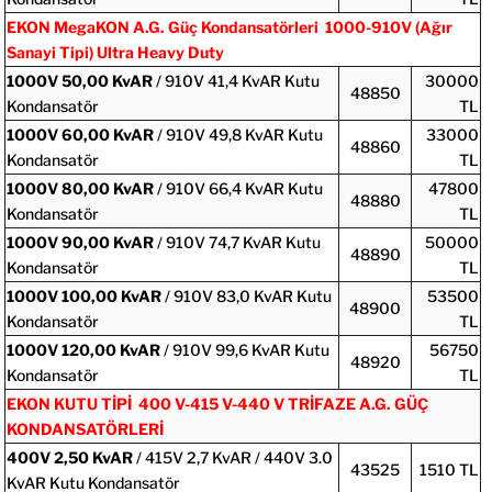
EKON MegaKON A.G. Güç Kondansatörleri 1000-910V (Ağır
Sanayi Tipi) Ultra Heavy Duty
1000V
50,00 KvAR
/ 910V 41,4 KvAR Kutu
30000
48850
Kondansatör
TL
1000V
60,00 KvAR
/ 910V 49,8 KvAR Kutu
33000
48860
Kondansatör
TL
1000V
80,00 KvAR
/ 910V 66,4 KvAR Kutu
47800
48880
Kondansatör
TL
1000V
90,00 KvAR
/ 910V 74,7 KvAR Kutu
50000
48890
Kondansatör
TL
1000V
100,00 KvAR
/ 910V 83,0 KvAR Kutu
53500
48900
Kondansatör
TL
1000V
120,00 KvAR
/ 910V 99,6 KvAR Kutu
56750
48920
Kondansatör
TL
EKON KUTU TİPİ 400 V-415 V-440 V TRİFAZE A.G. GÜÇ
KONDANSATÖRLERİ
400V
2,50 KvAR
/ 415V 2,7 KvAR / 440V 3.0
43525
1510 TL
KvAR Kutu Kondansatör