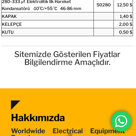
280-333 μf Elektrolitik İlk Hareket
50280
12,50 $
Kondansatörü -10˚C/+55 ˚C 46-86 mm
KAPAK
1,40 $
KELEPÇE
2,00 $
KUTU
0,50 $
Sitemizde Gösterilen Fiyatlar
Bilgilendirme Amaçlıdır.
Hakkımızda
Worldwide Electrical Equipment