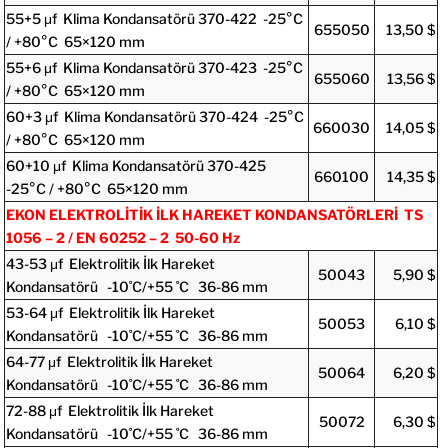
55+5 μf Klima Kondansatörü 370-422 -25°C
655050
13,50 $
/ +80°C 65×120 mm
55+6 μf Klima Kondansatörü 370-423 -25°C
655060
13,56 $
/ +80°C 65×120 mm
60+3 μf Klima Kondansatörü 370-424 -25°C
660030
14,05 $
/ +80°C 65×120 mm
60+10 μf Klima Kondansatörü 370-425
660100
14,35 $
-25°C / +80°C 65×120 mm
EKON ELEKTROLİTİK İLK HAREKET KONDANSATÖRLERİ TS
1056 – 2 / EN 60252 – 2 50-60 Hz
43-53 μf Elektrolitik İlk Hareket
50043
5,90 $
Kondansatörü -10˚C/+55 ˚C 36-86 mm
53-64 μf Elektrolitik İlk Hareket
50053
6,10 $
Kondansatörü -10˚C/+55 ˚C 36-86 mm
64-77 μf Elektrolitik İlk Hareket
50064
6,20 $
Kondansatörü -10˚C/+55 ˚C 36-86 mm
72-88 μf Elektrolitik İlk Hareket
50072
6,30 $
Kondansatörü -10˚C/+55 ˚C 36-86 mm