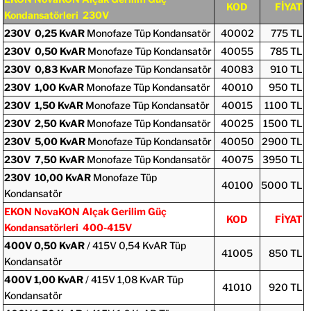
KOD
FİYAT
Kondansatörleri 230V
230V
0,25 KvAR
Monofaze Tüp Kondansatör
40002
775 TL
230V
0,50 KvAR
Monofaze Tüp Kondansatör
40055
785 TL
230V
0,83 KvAR
Monofaze Tüp Kondansatör
40083
910 TL
230V
1,00 KvAR
Monofaze Tüp Kondansatör
40010
950 TL
230V
1,50 KvAR
Monofaze Tüp Kondansatör
40015
1100 TL
230V
2,50 KvAR
Monofaze Tüp Kondansatör
40025
1500 TL
230V
5,00 KvAR
Monofaze Tüp Kondansatör
40050
2900 TL
230V
7,50 KvAR
Monofaze Tüp Kondansatör
40075
3950 TL
230V
10,00 KvAR
Monofaze Tüp
40100
5000 TL
Kondansatör
EKON NovaKON Alçak Gerilim Güç
KOD
FİYAT
Kondansatörleri 400-415V
400V
0,50 KvAR
/ 415V 0,54 KvAR Tüp
41005
850 TL
Kondansatör
400V
1,00
KvAR
/ 415V 1,08 KvAR Tüp
41010
920 TL
Kondansatör