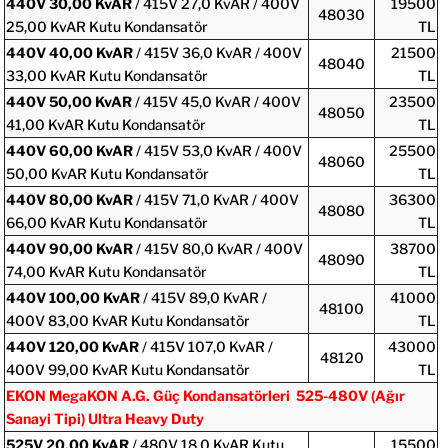
440V
30,00 KvAR
/ 415V 27,0 KvAR / 400V
19500
48030
25,00 KvAR Kutu Kondansatör
TL
440V
40,00 KvAR
/ 415V 36,0 KvAR / 400V
21500
48040
33,00 KvAR Kutu Kondansatör
TL
440V
50,00 KvAR
/ 415V 45,0 KvAR / 400V
23500
48050
41,00 KvAR Kutu Kondansatör
TL
440V
60,00 KvAR
/ 415V 53,0 KvAR / 400V
25500
48060
50,00 KvAR Kutu Kondansatör
TL
440V
80,00 KvAR
/ 415V 71,0 KvAR / 400V
36300
48080
66,00 KvAR Kutu Kondansatör
TL
440V
90,00 KvAR
/ 415V 80,0 KvAR / 400V
38700
48090
74,00 KvAR Kutu Kondansatör
TL
440V
100,00 KvAR
/ 415V 89,0 KvAR /
41000
48100
400V 83,00 KvAR Kutu Kondansatör
TL
440V
120,00 KvAR
/ 415V 107,0 KvAR /
43000
48120
400V 99,00 KvAR Kutu Kondansatör
TL
EKON MegaKON A.G. Güç Kondansatörleri 525-480V (Ağır
Sanayi Tipi) Ultra Heavy Duty
525V
20,00 KvAR
/ 480V 18,0 KvAR Kutu
15500