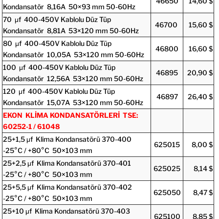
46650
14,60 $
Kondansatör 8,16A 50×93 mm 50-60Hz
70 μf 400-450V Kablolu Düz Tüp
46700
15,60 $
Kondansatör 8,81A 53×120 mm 50-60Hz
80 μf 400-450V Kablolu Düz Tüp
46800
16,60 $
Kondansatör 10,05A 53×120 mm 50-60Hz
100 μf 400-450V Kablolu Düz Tüp
46895
20,90 $
Kondansatör 12,56A 53×120 mm 50-60Hz
120 μf 400-450V Kablolu Düz Tüp
46897
26,40 $
Kondansatör 15,07A 53×120 mm 50-60Hz
EKON KLİMA KONDANSATÖRLERİ TSE:
60252-1 / 61048
25+1,5 μf Klima Kondansatörü 370-400
625015
8,00 $
-25°C / +80°C 50×103 mm
25+2,5 μf Klima Kondansatörü 370-401
625025
8,14 $
-25°C / +80°C 50×103 mm
25+5,5 μf Klima Kondansatörü 370-402
625050
8,47 $
-25°C / +80°C 50×103 mm
25+10 μf Klima Kondansatörü 370-403
625100
8,85 $