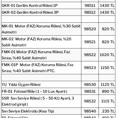
GKR-01 Gerilim Kontrol Rölesi 1P
98511
1430 TL
GKR-02 Gerilim Kontrol Rölesi 3P
98512
1430 TL
MK-01 Motor (FAZ) Koruma Rölesi, %30 Sabit
98520
820 TL
Asimetri
MK-02 Motor (FAZ) Koruma Rölesi, %20
98521
820 TL
Sabit Asimetri
FMK-01 Motor (FAZ) Koruma Rölesi, Faz
98522
1020 TL
Sırası, %40 Sabit Asimetri
FMK-01P Motor (FAZ) Koruma Rölesi, Faz
98523
1150 TL
Sırası, %40 Sabit Asimetri PTC.
YU Yıldız Üçgen Rölesi
98530
1125 TL
FR-01 Fotosel Röle ( 1 – 10 Lux Ayarlı )
98531
890 TL
SSR Sıvı Seviye Rölesi ( 5 – 50 KΩ Ayarlı, 3
98532
1115 TL
Elektrod girişli )
Sıvı Seviye Elektrodu (Kısa Tip)
98540
235 TL
FG Fotosel Göz
98542
400 TL