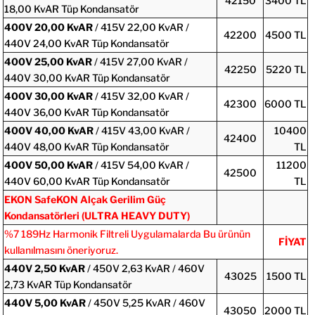
42150
3400 TL
18,00 KvAR Tüp Kondansatör
400V
20,00 KvAR
/ 415V 22,00 KvAR /
42200
4500 TL
440V 24,00 KvAR Tüp Kondansatör
400V
25,00 KvAR
/ 415V 27,00 KvAR /
42250
5220 TL
440V 30,00 KvAR Tüp Kondansatör
400V
30,00 KvAR
/ 415V 32,00 KvAR /
42300
6000 TL
440V 36,00 KvAR Tüp Kondansatör
400V
40,00 KvAR
/ 415V 43,00 KvAR /
10400
42400
440V 48,00 KvAR Tüp Kondansatör
TL
400V
50,00 KvAR
/ 415V 54,00 KvAR /
11200
42500
440V 60,00 KvAR Tüp Kondansatör
TL
EKON SafeKON Alçak Gerilim Güç
Kondansatörleri (ULTRA HEAVY DUTY)
%7 189Hz Harmonik Filtreli Uygulamalarda Bu ürünün
FİYAT
kullanılmasını öneriyoruz.
440V
2,50 KvAR
/ 450V 2,63 KvAR / 460V
43025
1500 TL
2,73 KvAR Tüp Kondansatör
440V
5,00 KvAR
/ 450V 5,25 KvAR / 460V
43050
2000 TL