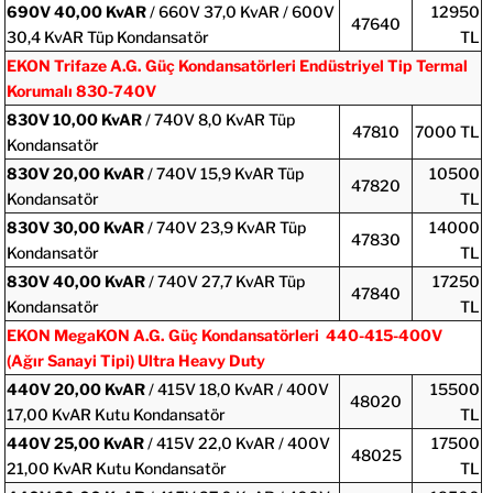
690V 40,00 KvAR
/ 660V 37,0 KvAR / 600V
12950
47640
30,4 KvAR Tüp Kondansatör
TL
EKON
Trifaze A.G. Güç Kondansatörleri Endüstriyel Tip Termal
Korumalı 830-740V
830V 10,00 KvAR
/ 740V 8,0 KvAR Tüp
47810
7000 TL
Kondansatör
830V 20,00 KvAR
/ 740V 15,9 KvAR Tüp
10500
47820
Kondansatör
TL
830V 30,00 KvAR
/ 740V 23,9 KvAR Tüp
14000
47830
Kondansatör
TL
830V 40,00 KvAR
/ 740V 27,7 KvAR Tüp
17250
47840
Kondansatör
TL
EKON MegaKON A.G. Güç Kondansatörleri 440-415-400V
(Ağır Sanayi Tipi) Ultra Heavy Duty
440V
20,00 KvAR
/ 415V 18,0 KvAR / 400V
15500
48020
17,00 KvAR Kutu Kondansatör
TL
440V
25,00 KvAR
/ 415V 22,0 KvAR / 400V
17500
48025
21,00 KvAR Kutu Kondansatör
TL