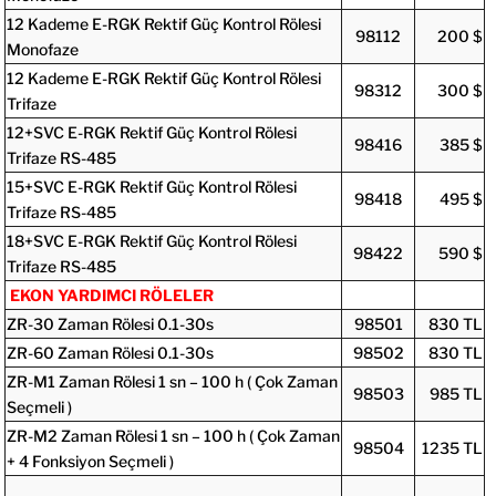
12 Kademe E-RGK Rektif Güç Kontrol Rölesi
98112
200 $
Monofaze
12 Kademe E-RGK Rektif Güç Kontrol Rölesi
98312
300 $
Trifaze
12+SVC E-RGK Rektif Güç Kontrol Rölesi
98416
385 $
Trifaze RS-485
15+SVC E-RGK Rektif Güç Kontrol Rölesi
98418
495 $
Trifaze RS-485
18+SVC E-RGK Rektif Güç Kontrol Rölesi
98422
590 $
Trifaze RS-485
EKON YARDIMCI RÖLELER
ZR-30 Zaman Rölesi 0.1-30s
98501
830 TL
ZR-60 Zaman Rölesi 0.1-30s
98502
830 TL
ZR-M1 Zaman Rölesi 1 sn – 100 h ( Çok Zaman
98503
985 TL
Seçmeli )
ZR-M2 Zaman Rölesi 1 sn – 100 h ( Çok Zaman
98504
1235 TL
+ 4 Fonksiyon Seçmeli )