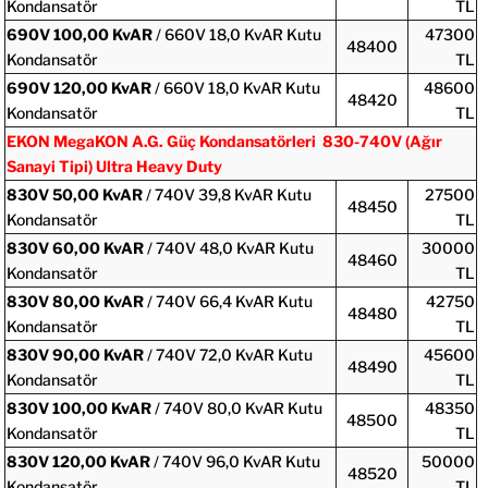
Kondansatör
TL
690V
100,00 KvAR
/ 660V 18,0 KvAR Kutu
47300
48400
Kondansatör
TL
690V
120,00 KvAR
/ 660V 18,0 KvAR Kutu
48600
48420
Kondansatör
TL
EKON MegaKON A.G. Güç Kondansatörleri 830-740V (Ağır
Sanayi Tipi) Ultra Heavy Duty
830V
50,00 KvAR
/ 740V 39,8 KvAR Kutu
27500
48450
Kondansatör
TL
830V
60,00 KvAR
/ 740V 48,0 KvAR Kutu
30000
48460
Kondansatör
TL
830V
80,00 KvAR
/ 740V 66,4 KvAR Kutu
42750
48480
Kondansatör
TL
830V
90,00 KvAR
/ 740V 72,0 KvAR Kutu
45600
48490
Kondansatör
TL
830V
100,00 KvAR
/ 740V 80,0 KvAR Kutu
48350
48500
Kondansatör
TL
830V
120,00 KvAR
/ 740V 96,0 KvAR Kutu
50000
48520
Kondansatör
TL