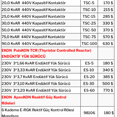
20,0 KvAR 440V Kapasitif Kontaktör
TSC-5
170 $
20,0 KvAR 440V Kapasitif Kontaktör
TSC-10
215 $
25,0 KvAR 440V Kapasitif Kontaktör
TSC-15
285 $
30,0 KvAR 440V Kapasitif Kontaktör
TSC-25
330 $
50,0 KvAR 440V Kapasitif Kontaktör
TSC-50
370 $
75,0 KvAR 440V Kapasitif Kontaktör
TSC-75
570 $
90,0 KvAR 440V Kapasitif Kontaktör
TSC-100
630 $
EKON PulsKON TCR (Thyristor Controlled Reactor)
ENDÜKTİF YÜK SÜRÜCÜ
230V 3*1,66 KvAR Endüktif Yük Sürücü
ES-5
180 $
230V 3*3,33 KvAR Endüktif Yük Sürücü
ES-10
340 $
230V 3*3,7 KvAR Endüktif Yük Sürücü
ES-20
385 $
230V 3*3,10 KvAR Endüktif Yük Sürücü
ES-30
500 $
230V 3*3,20 KvAR Endüktif Yük Sürücü
ES-60
770 $
EKON ApexKON Reaktif Güç Kontrol
Röleleri
6 Kademe E-RGK Rektif Güç Kontrol Rölesi
98106
180 $
Monofaze