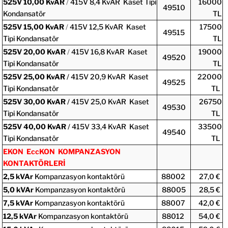
525V 10,00 KvAR
/
415V 8,4 KvAR Kaset Tipi
16000
49510
Kondansatör
TL
525V 15,00 KvAR
/
415V 12,5 KvAR Kaset
17500
49515
Tipi Kondansatör
TL
525V 20,00 KvAR
/
415V 16,8 KvAR Kaset
19000
49520
Tipi Kondansatör
TL
525V 25,00 KvAR
/ 415V 20,9 KvAR Kaset
22000
49525
Tipi Kondansatör
TL
525V 30,00 KvAR
/ 415V 25,0 KvAR Kaset
26750
49530
Tipi Kondansatör
TL
525V 40,00 KvAR
/ 415V 33,4 KvAR Kaset
33500
49540
Tipi Kondansatör
TL
EKON EccKON KOMPANZASYON
KONTAKTÖRLERİ
2,5 kVAr
Kompanzasyon kontaktörü
88002
27,0 €
5,0 kVAr
Kompanzasyon kontaktörü
88005
28,5 €
7,5 kVAr
Kompanzasyon kontaktörü
88007
42,0 €
12,5 kVAr
Kompanzasyon kontaktörü
88012
54,0 €