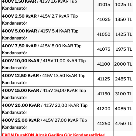
400V
1,50 KvAR
/ 415V 1,6 KvAR Tüp
41015
1025 TL
Kondansatör
400V
2,50 KvAR
/ 415V 2,7 KvAR Tüp
41025
1350 TL
Kondansatör
400V
5,00 KvAR
/ 415V 5,4 KvAR Tüp
41050
1425 TL
Kondansatör
400
V
7,50 KvAR
/ 415V 8,00 KvAR Tüp
41075
1975 TL
Kondansatör
400V
10,00 KvAR
/ 415V 11,00 KvAR Tüp
41100
2000 TL
Kondansatör
400V
12,50 KvAR
/ 415V 13,50 KvAR Tüp
41125
2485 TL
Kondansatör
400V
15,00 KvAR
/ 415V 16,00 KvAR Tüp
41150
3100 TL
Kondansatör
400V
20,00 KvAR
/ 415V 22,00 KvAR Tüp
41200
4085 TL
Kondansatör
400V
25,00 KvAR
/ 415V 27,00 KvAR Tüp
41250
4750 TL
Kondansatör
EKON DuraKON Alçak Gerilim Güç Kondansatörleri