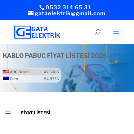
0532 314 65 31
gataelektrik@gmail.com
KABLO PABUÇ FİYAT LİSTESİ 2026
ABD Doları
47.6085
Euro
54.8736