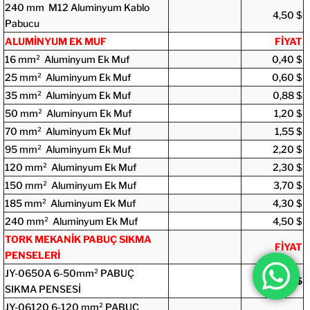
240 mm M12 Aluminyum Kablo
4,5
0
$
Pabucu
ALUMİNYUM EK MUF
FİYAT
16 mm² Aluminyum Ek Muf
0,
40 $
25 mm² Aluminyum Ek Muf
0,60 $
35 mm² Aluminyum Ek Muf
0,88 $
50 mm² Aluminyum Ek Muf
1,20 $
70 mm² Aluminyum Ek Muf
1,55 $
95 mm² Aluminyum Ek Muf
2,20 $
120 mm² Aluminyum Ek Muf
2,30 $
150 mm² Aluminyum Ek Muf
3,70 $
185 mm² Aluminyum Ek Muf
4,30 $
240 mm² Aluminyum Ek Muf
4,
50
$
TORK MEKANİK PABUÇ SIKMA
FİYAT
PENSELERİ
JY-0650A 6-50mm² PABUÇ
100 $
SIKMA PENSESİ
JY-06120 6-120 mm² PABUÇ