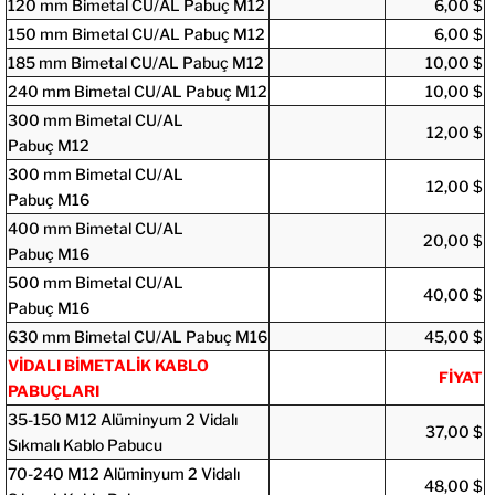
120 mm Bimetal CU/AL Pabuç M12
6,00 $
150 mm Bimetal CU/AL Pabuç M12
6,00 $
185 mm Bimetal CU/AL Pabuç M12
10,00 $
240 mm Bimetal CU/AL Pabuç M12
10,00 $
300 mm Bimetal CU/AL
12,00 $
Pabuç M12
300 mm Bimetal CU/AL
12,00 $
Pabuç M16
400 mm Bimetal CU/AL
20,00 $
Pabuç M16
500 mm Bimetal CU/AL
40,00 $
Pabuç M16
630 mm Bimetal CU/AL Pabuç M16
45
,00
$
VİDALI BİMETALİK KABLO
FİYAT
PABUÇLARI
35-150 M12 Alüminyum 2 Vidalı
37,00 $
Sıkmalı Kablo Pabucu
70-240 M12 Alüminyum 2 Vidalı
48,00 $