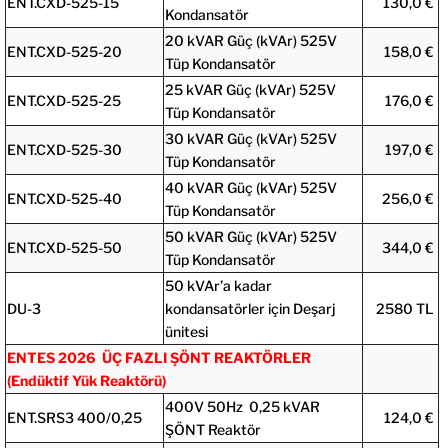
ENT.CXD-525-15
130,0 €
Kondansatör
20 kVAR Güç (kVAr) 525V
ENT.CXD-525-20
158,0 €
Tüp Kondansatör
25 kVAR Güç (kVAr) 525V
ENT.CXD-525-25
176,0 €
Tüp Kondansatör
30 kVAR Güç (kVAr) 525V
ENT.CXD-525-30
197,0 €
Tüp Kondansatör
40 kVAR Güç (kVAr) 525V
ENT.CXD-525-40
256,0 €
Tüp Kondansatör
50 kVAR Güç (kVAr) 525V
ENT.CXD-525-50
344,0 €
Tüp Kondansatör
50 kVAr’a kadar
DU-3
kondansatörler için Deşarj
2580 TL
ünitesi
ENTES 2026 ÜÇ FAZLI ŞÖNT REAKTÖRLER
(Endüktif Yük Reaktörü)
400V 50Hz 0,25 kVAR
ENT.SRS3 400/0,25
124,0 €
ŞÖNT Reaktör