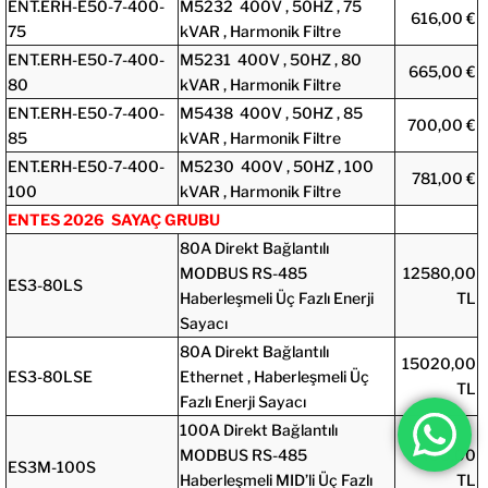
ENT.ERH-E50-7-400-
M5232 400V , 50HZ , 75
616,00 €
75
kVAR , Harmonik Filtre
ENT.ERH-E50-7-400-
M5231 400V , 50HZ , 80
665,00 €
80
kVAR , Harmonik Filtre
ENT.ERH-E50-7-400-
M5438 400V , 50HZ , 85
700,00 €
85
kVAR , Harmonik Filtre
ENT.ERH-E50-7-400-
M5230 400V , 50HZ , 100
781,00 €
100
kVAR , Harmonik Filtre
ENTES 2026 SAYAÇ GRUBU
80A Direkt Bağlantılı
MODBUS RS-485
12580,00
ES3-80LS
Haberleşmeli Üç Fazlı Enerji
TL
Sayacı
80A Direkt Bağlantılı
15020,00
ES3-80LSE
Ethernet , Haberleşmeli Üç
TL
Fazlı Enerji Sayacı
100A Direkt Bağlantılı
MODBUS RS-485
6400,00
ES3M-100S
Haberleşmeli MID’li Üç Fazlı
TL