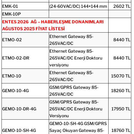
EMK-01
(24-60VAC/DC) 144×144 mm
2602 TL
EMK-10P
ENTES 2026 AĞ – HABERLEŞME DONANIMLARI
AĞUSTOS 2025 FİYAT LİSTESİ
Ethernet Gateway 85-
ETMO-02
8440 TL
265VAC/DC
Ethernet Gateway 85-
ETMO-02-DR
265VAC/DC Enerji Doktoru
8440 TL
versiyonu
Ethernet Gateway 85-
ETMO-10
15070 TL
265VAC/DC
GSM/GPRS Gateway 85-
GEMO-10-4G
18260 TL
265VAC/DC
GSM/GPRS Gateway 85-
GEMO-10-DR-4G
265VAC/DC Enerji Doktoru
17950 TL
Versiyonu
GEMO-10-SH-4G GSM/GPRS
GEMO-10-SH-4G
Sayaç Okuyan Gateway 85-
18760 TL