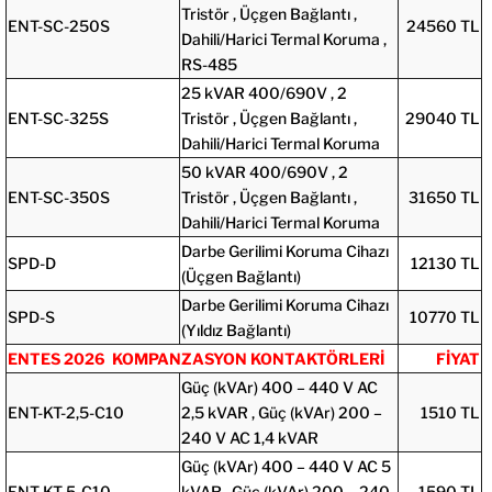
Tristör , Üçgen Bağlantı ,
ENT-SC-250S
24560 TL
Dahili/Harici Termal Koruma ,
RS-485
25 kVAR 400/690V , 2
ENT-SC-325S
Tristör , Üçgen Bağlantı ,
29040 TL
Dahili/Harici Termal Koruma
50 kVAR 400/690V , 2
ENT-SC-350S
Tristör , Üçgen Bağlantı ,
31650 TL
Dahili/Harici Termal Koruma
Darbe Gerilimi Koruma Cihazı
SPD-D
12130 TL
(Üçgen Bağlantı)
Darbe Gerilimi Koruma Cihazı
SPD-S
10770 TL
(Yıldız Bağlantı)
ENTES 2026 KOMPANZASYON KONTAKTÖRLERİ
FİYAT
Güç (kVAr) 400 – 440 V AC
ENT-KT-2,5-C10
2,5 kVAR , Güç (kVAr) 200 –
1510 TL
240 V AC 1,4 kVAR
Güç (kVAr) 400 – 440 V AC 5
ENT-KT-5-C10
kVAR , Güç (kVAr) 200 – 240
1590 TL