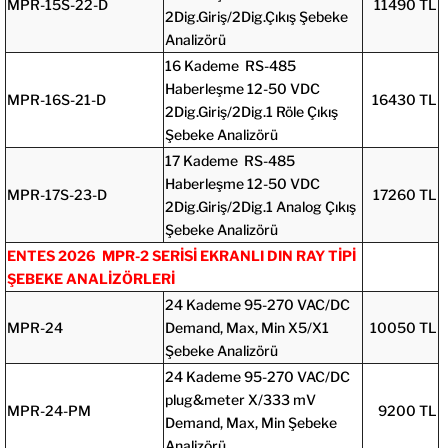
MPR-15S-22-D
11490 TL
2Dig.Giriş/2Dig.Çıkış Şebeke
Analizörü
16 Kademe RS-485
Haberleşme 12-50 VDC
MPR-16S-21-D
16430 TL
2Dig.Giriş/2Dig.1 Röle Çıkış
Şebeke Analizörü
17 Kademe RS-485
Haberleşme 12-50 VDC
MPR-17S-23-D
17260 TL
2Dig.Giriş/2Dig.1 Analog Çıkış
Şebeke Analizörü
ENTES 2026 MPR-2 SERİSİ EKRANLI DIN RAY TİPİ
ŞEBEKE ANALİZÖRLERİ
24 Kademe 95-270 VAC/DC
MPR-24
Demand, Max, Min X5/X1
10050 TL
Şebeke Analizörü
24 Kademe 95-270 VAC/DC
plug&meter X/333 mV
MPR-24-PM
9200 TL
Demand, Max, Min Şebeke
Analizörü