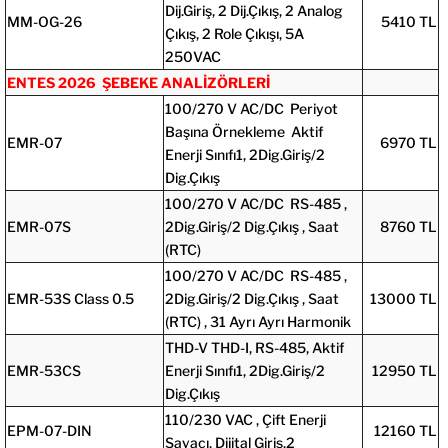
Dij.Giriş, 2 Dij.Çıkış, 2 Analog
MM-OG-26
5410 TL
Çıkış, 2 Role Çıkışı, 5A
250VAC
ENTES 2026 ŞEBEKE ANALİZÖRLERİ
100/270 V AC/DC Periyot
Başına Örnekleme Aktif
EMR-07
6970 TL
Enerji Sınıfı1, 2Dig.Giriş/2
Dig.Çıkış
100/270 V AC/DC RS-485 ,
EMR-07S
2Dig.Giriş/2 Dig.Çıkış , Saat
8760 TL
(RTC)
100/270 V AC/DC RS-485 ,
EMR-53S Class 0.5
2Dig.Giriş/2 Dig.Çıkış , Saat
13000 TL
(RTC) , 31 Ayrı Ayrı Harmonik
THD-V THD-I, RS-485, Aktif
EMR-53CS
Enerji Sınıfı1, 2Dig.Giriş/2
12950 TL
Dig.Çıkış
110/230 VAC , Çift Enerji
EPM-07-DIN
12160 TL
Sayacı, Dijital Giriş.2