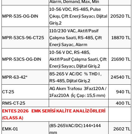
Alarm, Demand, Max, Min
10-56 VDC, RS-485, Pulse
MPR-53S-OG-DIN
Çıkışı, Çift Enerji Sayacı
,
Dijital
20520 TL
Giriş.2
110/230 VAC, Aktif/Pasif
MPR-53CS-96-CT25
Çalışma Saati, RS-485, Çift
18870 TL
Enerji Sayac, Alarm
10-56 V DC, RS-485,
MPR-53CS-OG-DIN
Aktif/Pasif Çalışma Saati, Çift
21690 TL
Enerji Sayacı,
Dijital Giriş.2
85-265 V AC/DC % THD I ,
MPR-63-42*
24540 TL
RS-485, Dijital Giriş.2
AG Akım Trafosu 3Faz120A /
CT-25
940 TL
1Faz210A (İç Çap : 15,5 mm)
RMS-CT-25
400 TL
ENTES 2026 EMK SERİSİ KALİTE ANALİZÖRLERİ
(CLASS A)
(85-265VAC/DC) 144×144
EMK-01
2602 TL
mm