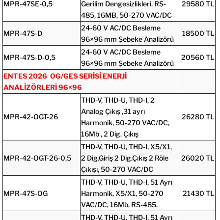
MPR-47SE-0,5
Gerilim Dengesizlikleri, RS-
29580 TL
485, 16MB, 50-270 VAC/DC
24-60 V AC/DC Besleme
MPR-47S-D
18500 TL
96×96 mm Şebeke Analizörü
24-60 V AC/DC Besleme
MPR-47S-D-0,5
20560 TL
96×96 mm Şebeke Analizörü
ENTES 2026 OG/GES SERİSİ ENERJİ
ANALİZÖRLERİ 96×96
THD-V, THD-U, THD-I, 2
Analog Çıkış ,31 ayrı
MPR-42-OGT-26
26280 TL
Harmonik, 50-270 VAC/DC,
16Mb , 2 Dig. Çıkış
THD-V, THD-U, THD-I, X5/X1,
MPR-42-OGT-26-0,5
2 Dig.Giriş 2 Dig.Çıkış 2 Röle
26020 TL
Çıkışı, 50-270 VAC/DC
THD-V, THD-U, THD-I, 51 Ayrı
MPR-47S-OG
Harmonik, X5/X1, 50-270
21430 TL
VAC/DC, 16Mb, RS-485,
THD-V, THD-U, THD-I, 51 Ayrı