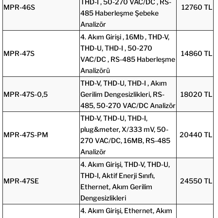
THD-I , 50-270 VAC/DC , RS-
MPR-46S
12760 TL
485 Haberleşme Şebeke
Analizör
4. Akım Girişi , 16Mb , THD-V,
THD-U, THD-I , 50-270
MPR-47S
14860 TL
VAC/DC , RS-485 Haberleşme
Analizörü
THD-V, THD-U, THD-I , Akım
MPR-47S-0,5
Gerilim Dengesizlikleri, RS-
18020 TL
485, 50-270 VAC/DC Analizör
THD-V, THD-U, THD-I,
plug&meter, X/333 mV, 50-
MPR-47S-PM
20440 TL
270 VAC/DC, 16MB, RS-485
Analizör
4. Akım Girişi, THD-V, THD-U,
THD-I, Aktif Enerji Sınıfı,
MPR-47SE
24550 TL
Ethernet, Akım Gerilim
Dengesizlikleri
4. Akım Girişi, Ethernet, Akım