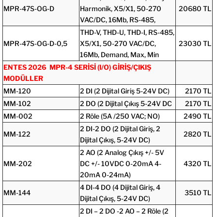
MPR-47S-OG-D
Harmonik, X5/X1, 50-270
20680 TL
VAC/DC, 16Mb, RS-485,
THD-V, THD-U, THD-I, RS-485,
MPR-47S-OG-D-0,5
X5/X1, 50-270 VAC/DC,
23030 TL
16Mb, Demand, Max, Min
ENTES 2026 MPR-4 SERİSİ (I/O) GİRİŞ/ÇIKIŞ
MODÜLLER
MM-120
2 DI (2 Dijital Giriş 5-24V DC)
2170 TL
MM-102
2 DO (2 Dijital Çıkış 5-24V DC
2170 TL
MM-002
2 Röle (5A /250 VAC; NO)
2490 TL
2 DI-2 DO (2 Dijital Giriş, 2
MM-122
2820 TL
Dijital Çıkış, 5-24V DC)
2 AO (2 Analog Çıkış +/- 5V
MM-202
DC +/- 10VDC 0-20mA 4-
4320 TL
20mA 0-24mA)
4 DI-4 DO (4 Dijital Giriş, 4
MM-144
3510 TL
Dijital Çıkış, 5-24V DC)
2 DI – 2 DO -2 AO – 2 Röle (2