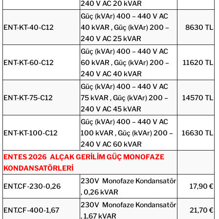
240 V AC 20 kVAR
Güç (kVAr) 400 – 440 V AC
ENT-KT-40-C12
40 kVAR , Güç (kVAr) 200 –
8630 TL
240 V AC 25 kVAR
Güç (kVAr) 400 – 440 V AC
ENT-KT-60-C12
60 kVAR , Güç (kVAr) 200 –
11620 TL
240 V AC 40 kVAR
Güç (kVAr) 400 – 440 V AC
ENT-KT-75-C12
75 kVAR , Güç (kVAr) 200 –
14570 TL
240 V AC 45 kVAR
Güç (kVAr) 400 – 440 V AC
ENT-KT-100-C12
100 kVAR , Güç (kVAr) 200 –
16630 TL
240 V AC 60 kVAR
ENTES 2026 ALÇAK GERİLİM GÜÇ MONOFAZE
KONDANSATÖRLERİ
230V Monofaze Kondansatör
ENT.CF-230-0,26
17,90 €
, 0,26 kVAR
230V Monofaze Kondansatör
ENT.CF-400-1,67
21,70 €
, 1,67 kVAR