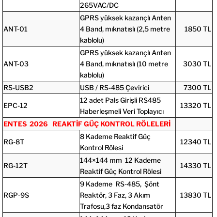
265VAC/DC
GPRS yüksek kazançlı Anten
ANT-01
4 Band, mıknatıslı (2,5 metre
1850 TL
kablolu)
GPRS yüksek kazançlı Anten
ANT-03
4 Band, mıknatıslı (10 metre
3030 TL
kablolu)
RS-USB2
USB / RS-485 Çevirici
7300 TL
12 adet Pals Girişli RS485
EPC-12
13320 TL
Haberleşmeli Veri Toplayıcı
ENTES 2026 REAKTİF GÜÇ KONTROL RÖLELERİ
8 Kademe Reaktif Güç
RG-8T
12340 TL
Kontrol Rölesi
144×144 mm 12 Kademe
RG-12T
14330 TL
Reaktif Güç Kontrol Rölesi
9 Kademe RS-485, Şönt
RGP-9S
Reaktör, 3 Faz, 3 Akım
13830 TL
Trafosu,3 faz Kondansatör