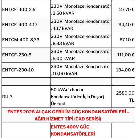
230V Monofaze Kondansatör
ENT.CF-400-2,5
27,70 €
, 2,50 kVAR
230V Monofaze Kondansatör
ENT.CF-400-4,17
34,40 €
, 4,17 kVAR
230V Monofaze Kondansatör
ENT.CM-400-8,33
67,10 €
, 8,33 kVAR
230V Monofaze Kondansatör
ENT.CF-230-5
111,00 €
, 5,00 kVAR
230V Monofaze Kondansatör
ENT.CF-230-10
184,00 €
, 10,00 kVAR
50 kVAr’a kadar
2580,00
DU-3
Kondansatörler İçin Deşarj
TL
Ünitesi
ENTES 2026 ALÇAK GERİLİM GÜÇ KONDANSATÖRLERİ –
AĞIR HİZMET TİPİ (CXD SERİSİ)
ENTES 400V GÜÇ
KONDANSATÖRLERİ