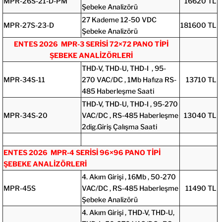
MPR-26S-21-D-PM
16620 TL
Şebeke Analizörü
27 Kademe 12-50 VDC
MPR-27S-23-D
181600 TL
Şebeke Analizörü
ENTES 2026 MPR-3 SERİSİ 72×72 PANO TİPİ
ŞEBEKE ANALİZÖRLERİ
THD-V, THD-U, THD-I , 95-
MPR-34S-11
270 VAC/DC , 1Mb Hafıza RS-
13710 TL
485 Haberleşme Saati
THD-V, THD-U, THD-I , 95-270
MPR-34S-20
VAC/DC , RS-485 Haberleşme
13040 TL
2dig.Giriş Çalışma Saati
ENTES 2026 MPR-4 SERİSİ 96×96 PANO TİPİ
ŞEBEKE ANALİZÖRLERİ
4. Akım Girişi , 16Mb , 50-270
MPR-45S
VAC/DC , RS-485 Haberleşme
11490 TL
Şebeke Analizörü
4. Akım Girişi , THD-V, THD-U,