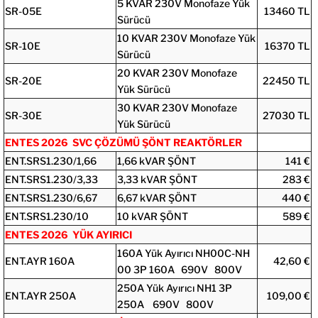
5 KVAR 230V Monofaze Yük
SR-05E
13460 TL
Sürücü
10 KVAR 230V Monofaze Yük
SR-10E
16370 TL
Sürücü
20 KVAR 230V Monofaze
SR-20E
22450 TL
Yük Sürücü
30 KVAR 230V Monofaze
SR-30E
27030 TL
Yük Sürücü
ENTES 2026 SVC ÇÖZÜMÜ ŞÖNT REAKTÖRLER
ENT.SRS1.230/1,66
1,66 kVAR ŞÖNT
141 €
ENT.SRS1.230/3,33
3,33 kVAR ŞÖNT
283 €
ENT.SRS1.230/6,67
6,67 kVAR ŞÖNT
440 €
ENT.SRS1.230/10
10 kVAR ŞÖNT
589 €
ENTES 2026 YÜK AYIRICI
160A Yük Ayırıcı NH00C-NH
ENT.AYR 160A
42,60 €
00 3P 160A 690V 800V
250A Yük Ayırıcı NH1 3P
ENT.AYR 250A
109,00 €
250A 690V 800V