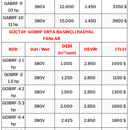
GABRF-9
380V
12.000
1.450
3350 $
10 hp
GABRF-10
380V
15.000
1.450
3900 $
11 hp
GÜÇTAY GOBRF ORTA BASINÇLI RADYAL
FANLAR
DEBİ
KOD
Volt / Wat
DEVİR
FİYAT
(m³/saat)
GOBRF-2 1
380V
1.000
2.850
1000 $
hp
GOBRF-3
380V
1.250
2.850
1150 $
1,5 hp
GOBRF-4 2
380V
1.500
2.850
1300 $
hp
GOBRF-5 3
380V
2.000
2.850
1600 $
hp
GOBRF-6 4
380V
2.425
2.850
1800 $
hp