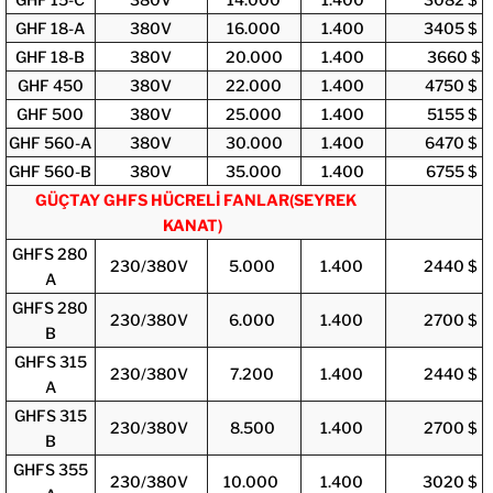
GHF 18-A
380V
16.000
1.400
3405 $
GHF 18-B
380V
20.000
1.400
3660 $
GHF 450
380V
22.000
1.400
4750 $
GHF 500
380V
25.000
1.400
5155 $
GHF 560-A
380V
30.000
1.400
6470 $
GHF 560-B
380V
35.000
1.400
6755 $
GÜÇTAY GHFS HÜCRELİ FANLAR(SEYREK
KANAT)
GHFS 280
230/380V
5.000
1.400
2440 $
A
GHFS 280
230/380V
6.000
1.400
2700 $
B
GHFS 315
230/380V
7.200
1.400
2440 $
A
GHFS 315
230/380V
8.500
1.400
2700 $
B
GHFS 355
230/380V
10.000
1.400
3020 $