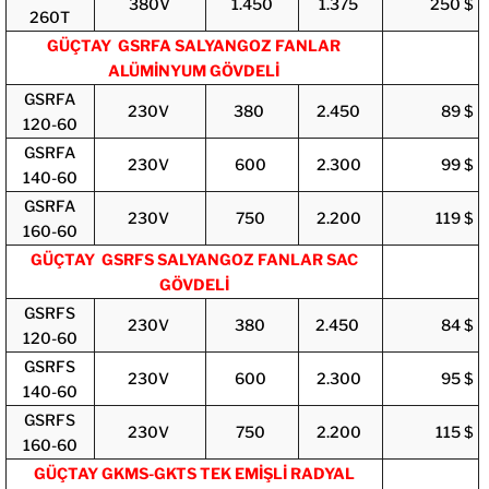
380V
1.450
1.375
250 $
260T
GÜÇTAY GSRFA SALYANGOZ FANLAR
ALÜMİNYUM GÖVDELİ
GSRFA
230V
380
2.450
89 $
120-60
GSRFA
230V
600
2.300
99 $
140-60
GSRFA
230V
750
2.200
119 $
160-60
GÜÇTAY GSRFS SALYANGOZ FANLAR SAC
GÖVDELİ
GSRFS
230V
380
2.450
84 $
120-60
GSRFS
230V
600
2.300
95 $
140-60
GSRFS
230V
750
2.200
115 $
160-60
GÜÇTAY GKMS-GKTS TEK EMİŞLİ RADYAL