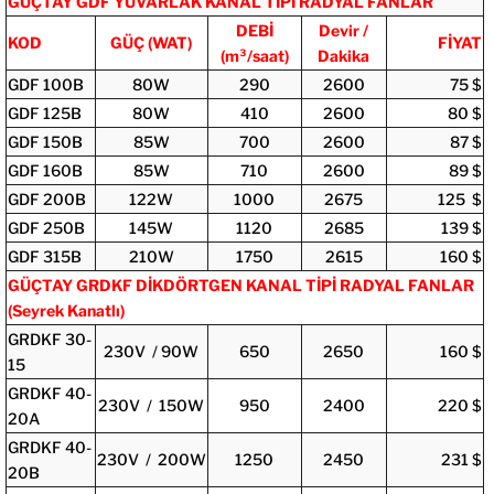
GÜÇTAY GDF YUVARLAK KANAL TİPİ RADYAL FANLAR
DEBİ
Devir /
KOD
GÜÇ (WAT)
FİYAT
(m³/saat)
Dakika
GDF 100B
80W
290
2600
75 $
GDF 125B
80W
410
2600
80 $
GDF 150B
85W
700
2600
87 $
GDF 160B
85W
710
2600
89 $
GDF 200B
122W
1000
2675
125 $
GDF 250B
145W
1120
2685
139 $
GDF 315B
210W
1750
2615
160 $
GÜÇTAY GRDKF DİKDÖRTGEN KANAL TİPİ RADYAL FANLAR
(Seyrek Kanatlı)
GRDKF 30-
230V / 90W
650
2650
160 $
15
GRDKF 40-
230V / 150W
950
2400
220 $
20A
GRDKF 40-
230V / 200W
1250
2450
231 $
20B