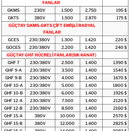
FANLAR
GKMS
230V
1.500
2.750
195 $
GKTS
380V
1.500
2.870
175 $
GÜÇTAY GKMS-GKTS ÇİFT EMİŞLİ RADYAL
FANLAR
GCES
230/380V
1.300
1.420
220 $
GOCES
230/380V
2.200
1.420
240 $
GÜÇTAY GHF HÜCRELİ FANLAR(SIK KANAT)
GHF 7
230/380V
2.500
1.400
1390 $
GHF 9-A
230/380V
3.500
1.400
1540 $
GHF 9-B
230/380V
4.000
1.400
1670 $
GHF 10-A
230/380V
5.000
1.400
1800 $
GHF 10-B
230/380V
6.000
1.400
1926 $
GHF 12-A
230/380V
7.500
1.400
2120 $
GHF 12-B
230/380V
8.500
1.400
2160 $
GHF 15-A
380V
10.000
1.400
2570 $
GHF 15-B
380V
12.000
1.400
2825 $
GHF 15-C
380V
14.000
1.400
3082 $