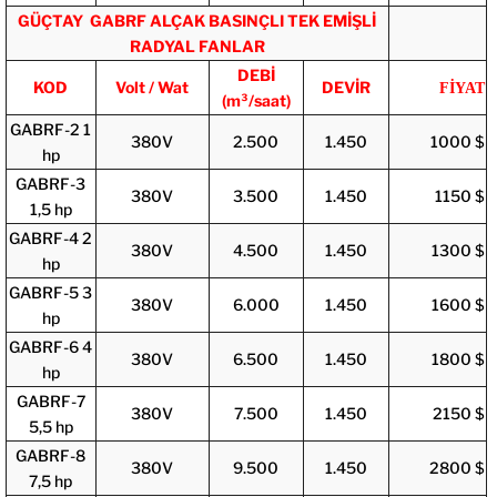
GÜÇTAY GABRF ALÇAK BASINÇLI TEK EMİŞLİ
RADYAL FANLAR
DEBİ
KOD
Volt / Wat
DEVİR
FİYAT
(m³/saat)
GABRF-2 1
380V
2.500
1.450
1000 $
hp
GABRF-3
380V
3.500
1.450
1150 $
1,5 hp
GABRF-4 2
380V
4.500
1.450
1300 $
hp
GABRF-5 3
380V
6.000
1.450
1600 $
hp
GABRF-6 4
380V
6.500
1.450
1800 $
hp
GABRF-7
380V
7.500
1.450
2150 $
5,5 hp
GABRF-8
380V
9.500
1.450
2800 $
7,5 hp