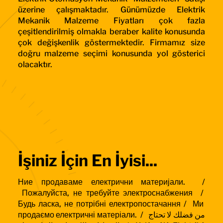
üzerine çalışmaktadır. Günümüzde Elektrik
Mekanik Malzeme Fiyatları çok fazla
çeşitlendirilmiş olmakla beraber kalite konusunda
çok değişkenlik göstermektedir. Firmamız size
doğru malzeme seçimi konusunda yol gösterici
olacaktır.
İşiniz İçin En İyisi...
Ние продаваме електрични материјали. /
Пожалуйста, не требуйте электроснабжения /
Будь ласка, не потрібні електропостачання /
Ми
продаємо електричні матеріали. /
من فضلك لا تحتاج