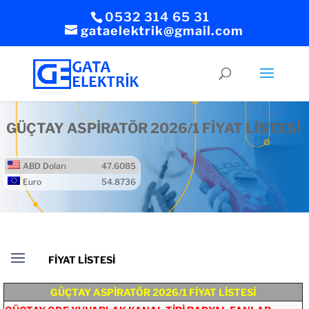
0532 314 65 31
gataelektrik@gmail.com
GÜÇTAY ASPİRATÖR 2026/1 FİYAT LİSTESİ
ABD Doları
47.6085
Euro
54.8736
GÜÇTAY ASPİRATÖR 2026/1 FİYAT LİSTESİ