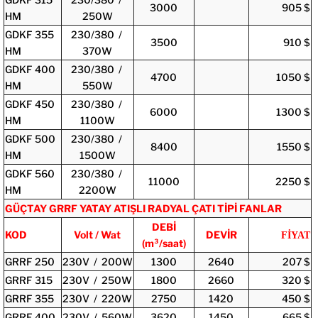
3000
905 $
HM
250W
GDKF 355
230/380 /
3500
910 $
HM
370W
GDKF 400
230/380 /
4700
1050 $
HM
550W
GDKF 450
230/380 /
6000
1300 $
HM
1100W
GDKF 500
230/380 /
8400
1550 $
HM
1500W
GDKF 560
230/380 /
11000
2250 $
HM
2200W
GÜÇTAY GRRF YATAY ATIŞLI RADYAL ÇATI TİPİ FANLAR
DEBİ
KOD
Volt / Wat
DEVİR
FİYAT
(m³/saat)
GRRF 250
230V / 200W
1300
2640
207 $
GRRF 315
230V / 250W
1800
2660
320 $
GRRF 355
230V / 220W
2750
1420
450 $
GRRF 400
230V / 560W
3620
1450
665 $