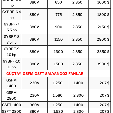
380V
650
2.850
1600 $
hp
GYBRF-6 4
380V
775
2.850
1800 $
hp
GYBRF-7
380V
900
2.850
2150 $
5,5 hp
GYBRF-8
380V
1150
2.850
2800 $
7,5 hp
GYBRF-9
380V
1300
2.850
3350 $
10 hp
GYBRF-10
380V
1500
2.850
3900 $
11 hp
GÜÇTAY GSFM-GSFT SALYANGOZ FANLAR
GSFM
230V
1.250
1.400
207 $
1400
GSFM
230V
1.580
2.800
207 $
2800
GSFT 1400
380V
1.250
1.400
207 $
GSFT 2800
380V
1.580
2.800
207 $