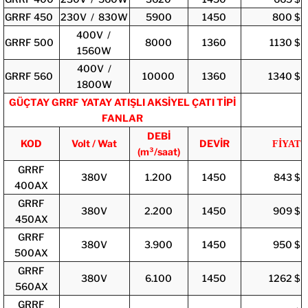
GRRF 450
230V / 830W
5900
1450
800 $
400V /
GRRF 500
8000
1360
1130 $
1560W
400V /
GRRF 560
10000
1360
1340 $
1800W
GÜÇTAY GRRF YATAY ATIŞLI AKSİYEL ÇATI TİPİ
FANLAR
DEBİ
KOD
Volt / Wat
DEVİR
FİYAT
(m³/saat)
GRRF
380V
1.200
1450
843 $
400AX
GRRF
380V
2.200
1450
909 $
450AX
GRRF
380V
3.900
1450
950 $
500AX
GRRF
380V
6.100
1450
1262 $
560AX
GRRF