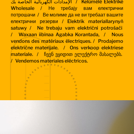
الإمدادات الكهربائية الخاصة بك / Kelûmêlê Elektrîkê
Wholesale /
Не требају вам електрични
потрошачи /
Ве молиме да не ви требаат вашите
електрични резерви / Elektrik materiallarynyň
satuwy /
Ne trebaju vam električni potrošači
/
Waxaan iibinaa Agabka Korantada, /
Nous
vendons des matériaux électriques. /
Prodajemo
električne materijale. /
Ons verkoop elektriese
materiale. /
ჩვენ ვყიდით ელექტრო მასალებს.
/
Vendemos materiales eléctricos.