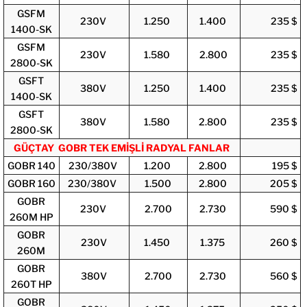
GSFM
230V
1.250
1.400
235 $
1400-SK
GSFM
230V
1.580
2.800
235 $
2800-SK
GSFT
380V
1.250
1.400
235 $
1400-SK
GSFT
380V
1.580
2.800
235 $
2800-SK
GÜÇTAY GOBR TEK EMİŞLİ RADYAL FANLAR
GOBR 140
230/380V
1.200
2.800
195 $
GOBR 160
230/380V
1.500
2.800
205 $
GOBR
230V
2.700
2.730
590 $
260M HP
GOBR
230V
1.450
1.375
260 $
260M
GOBR
380V
2.700
2.730
560 $
260T HP
GOBR