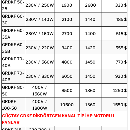
GRDKF 50-
230V / 250W
1900
2600
330 $
25
GRDKF 60-
230V / 140W
2100
1440
485 $
30
GRDKF 60-
230V / 160W
2700
1400
515 $
35A
GRDKF 60-
230V / 220W
3400
1420
555 $
35B
GRDKF 70-
230V / 560W
4800
1450
770 $
40A
GRDKF 70-
230V / 830W
6050
1450
920 $
40B
GRDKF 80-
400V /
8500
1360
1250 $
50
1560W
GRDKF
400V /
10500
1360
1550 $
100-50
1800W
GÜÇTAY GDKF DİKDÖRTGEN KANAL TİPİ HP MOTORLU
FANLAR
GDKF 315
230/380 /