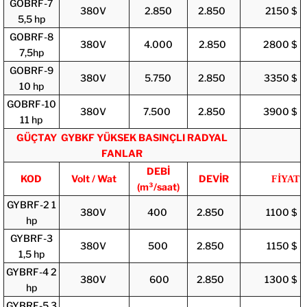
GOBRF-7
380V
2.850
2.850
2150 $
5,5 hp
GOBRF-8
380V
4.000
2.850
2800 $
7,5hp
GOBRF-9
380V
5.750
2.850
3350 $
10 hp
GOBRF-10
380V
7.500
2.850
3900 $
11 hp
GÜÇTAY GYBKF YÜKSEK BASINÇLI RADYAL
FANLAR
DEBİ
KOD
Volt / Wat
DEVİR
FİYAT
(m³/saat)
GYBRF-2 1
380V
400
2.850
1100 $
hp
GYBRF-3
380V
500
2.850
1150 $
1,5 hp
GYBRF-4 2
380V
600
2.850
1300 $
hp
GYBRF-5 3