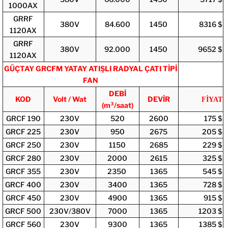
1000AX
GRRF
380V
84.600
1450
8316 $
1120AX
GRRF
380V
92.000
1450
9652 $
1120AX
GÜÇTAY
GRCFM YATAY ATIŞLI RADYAL ÇATI TİPİ
FAN
DEBİ
KOD
Volt / Wat
DEVİR
FİYAT
(m³/saat)
GRCF 190
230V
520
2600
175 $
GRCF 225
230V
950
2675
205 $
GRCF 250
230V
1150
2685
229 $
GRCF 280
230V
2000
2615
325 $
GRCF 355
230V
2350
1365
545 $
GRCF 400
230V
3400
1365
728 $
GRCF 450
230V
4900
1365
915 $
GRCF 500
230V/380V
7000
1365
1203 $
GRCF 560
230V
9300
1365
1385 $