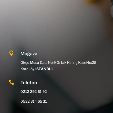

Mağaza
Okçu Musa Cad. No:9 Ortak Han İç Kapı No:25
Karaköy
İSTANBUL

Telefon
0212 292 61 92
0532 314 65 31