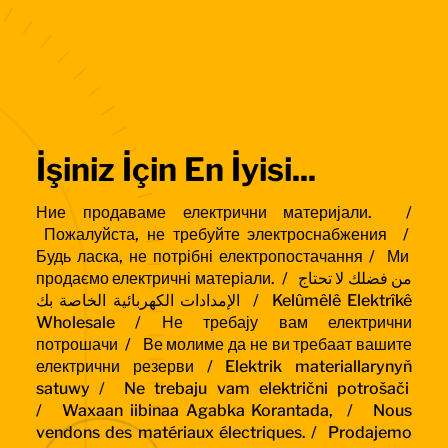
İşiniz İçin En İyisi...
Ние продаваме електрични материјали. /
Пожалуйста, не требуйте электроснабжения /
Будь ласка, не потрібні електропостачання /
Ми
продаємо електричні матеріали. /
من فضلك لا تحتاج
الإمدادات الكهربائية الخاصة بك / Kelûmêlê Elektrîkê
Wholesale /
Не требају вам електрични
потрошачи /
Ве молиме да не ви требаат вашите
електрични резерви / Elektrik materiallarynyň
satuwy /
Ne trebaju vam električni potrošači
/
Waxaan iibinaa Agabka Korantada, /
Nous
vendons des matériaux électriques. /
Prodajemo