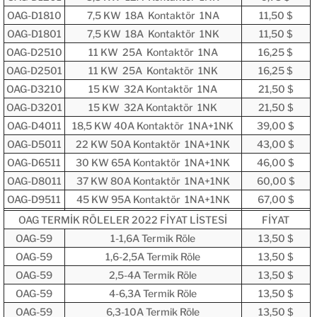
OAG-D1810
7,5 KW 18A Kontaktör 1NA
11,50 $
OAG-D1801
7,5 KW 18A Kontaktör 1NK
11,50 $
OAG-D2510
11 KW 25A Kontaktör 1NA
16,25 $
OAG-D2501
11 KW 25A Kontaktör 1NK
16,25 $
OAG-D3210
15 KW 32A Kontaktör 1NA
21,50 $
OAG-D3201
15 KW 32A Kontaktör 1NK
21,50 $
OAG-D4011
18,5 KW 40A Kontaktör 1NA+1NK
39,00 $
OAG-D5011
22 KW 50A Kontaktör 1NA+1NK
43,00 $
OAG-D6511
30 KW 65A Kontaktör 1NA+1NK
46,00 $
OAG-D8011
37 KW 80A Kontaktör 1NA+1NK
60,00 $
OAG-D9511
45 KW 95A Kontaktör 1NA+1NK
67,00 $
OAG TERMİK RÖLELER 2022 FİYAT LİSTESİ
FİYAT
OAG-59
1-1,6A Termik Röle
13,50 $
OAG-59
1,6-2,5A Termik Röle
13,50 $
OAG-59
2,5-4A Termik Röle
13,50 $
OAG-59
4-6,3A Termik Röle
13,50 $
OAG-59
6,3-10A Termik Röle
13,50 $