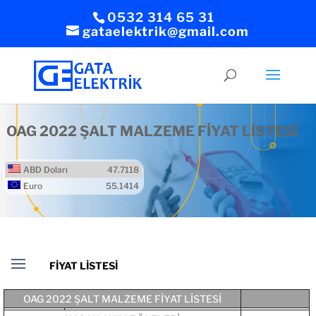
0532 314 65 31
gataelektrik@gmail.com
OAG 2022 ŞALT MALZEME FİYAT LİSTESİ
ABD Doları
47.7118
Euro
55.1414
OAG 2022 ŞALT MALZEME FİYAT LİSTESİ