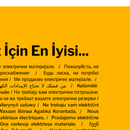
 İçin En İyisi...
 електрични материјали. /
Пожалуйста, не
ктроснабжения /
Будь ласка, не потрібні
ання /
Ми продаємо електричні матеріали. /
من فضلك لا تحتاج الإمدادات ا / Kelûmêlê
sale /
Не требају вам електрични потрошачи
 не ви требаат вашите електрични резерви /
iallarynyň satuwy /
Ne trebaju vam električni
axaan iibinaa Agabka Korantada, /
Nous
tériaux électriques. /
Prodajemo električne
Ons verkoop elektriese materiale. /
ჩვენ