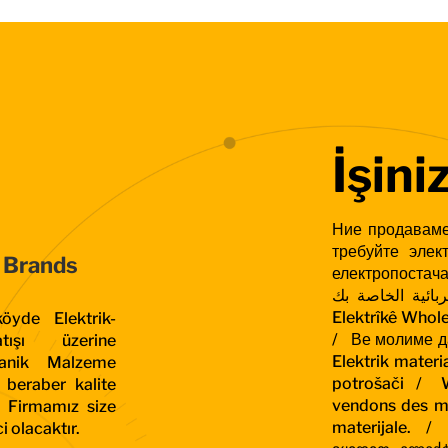
İşiniz
Ние продаваме
требуйте эле
 Brands
електропостач
لكهربائية الخاصة بك
Elektrîkê Whole
yde Elektrik-
/
Ве молиме да
tışı üzerine
Elektrik mater
kanik Malzeme
potrošači /
W
a beraber kalite
vendons des ma
. Firmamız size
materijale. /
 olacaktır.