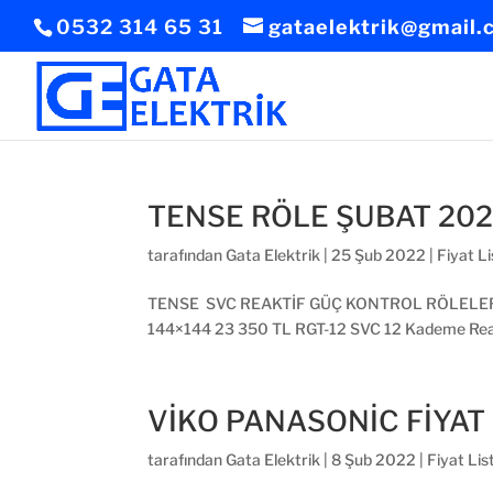
0532 314 65 31
gataelektrik@gmail.
TENSE RÖLE ŞUBAT 2026
tarafından
Gata Elektrik
|
25 Şub 2022
|
Fiyat Li
TENSE SVC REAKTİF GÜÇ KONTROL RÖLELERİ (TCR
144×144 23 350 TL RGT-12 SVC 12 Kademe Reakt
VİKO PANASONİC FİYAT
tarafından
Gata Elektrik
|
8 Şub 2022
|
Fiyat Lis