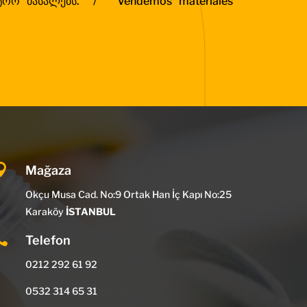
ქტრო მასალებს. /
Vendemos materiales

Mağaza
Okçu Musa Cad. No:9 Ortak Han İç Kapı No:25
Karaköy
İSTANBUL

Telefon
0212 292 61 92
0532 314 65 31