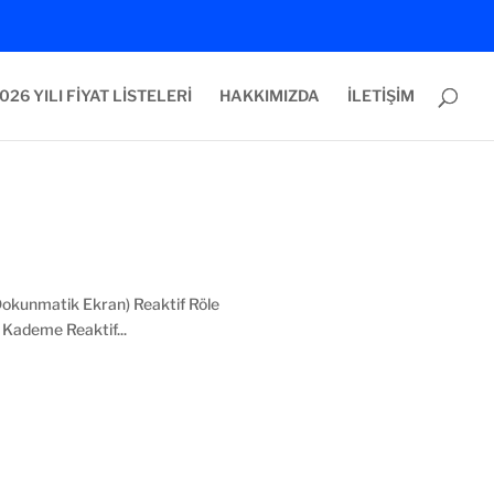
026 YILI FİYAT LİSTELERİ
HAKKIMIZDA
İLETİŞİM
kunmatik Ekran) Reaktif Röle
Kademe Reaktif...