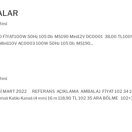
ALAR
tesi
D FİYAT100W 50Hz 105 Db MS190 Mini12V DC0001 38,00 TL100
ini110V AC0003 100W 50Hz 105 Db MS190...
tesi
İ MART 2022 REFERANS AÇIKLAMA AMBALAJ FİYAT 102 34 102×34
malı Kablo Kanalı (4 mm) 16 m 118,90 TL 102 35 ARA BÖLME 102×3