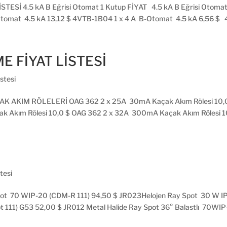
Sİ 4.5 kA B Eğrisi Otomat 1 Kutup FİYAT 4.5 kA B Eğrisi Otomat
omat 4.5 kA 13,12 $ 4VTB-1B04 1 x 4 A B-Otomat 4.5 kA 6,56 $ 
E FİYAT LİSTESİ
istesi
K AKIM RÖLELERİ OAG 362 2 x 25A 30mA Kaçak Akım Rölesi 10,
ak Akım Rölesi 10,0 $ OAG 362 2 x 32A 300mA Kaçak Akım Rölesi 1
tesi
t 70 WIP-20 (CDM-R 111) 94,50 $ JR023Helojen Ray Spot 30 W IP-
11) G53 52,00 $ JR012 Metal Halide Ray Spot 36° Balastlı 70WIP-2