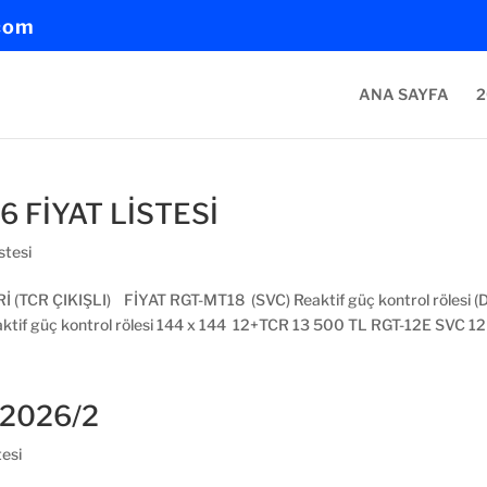
com
ANA SAYFA
2
 FİYAT LİSTESİ
stesi
 ÇIKIŞLI) FİYAT RGT-MT18 (SVC) Reaktif güç kontrol rölesi (Do
if güç kontrol rölesi 144 x 144 12+TCR 13 500 TL RGT-12E SVC 12 
 2026/2
tesi