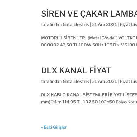
SİREN VE ÇAKAR LAMB
tarafından
Gata Elektrik
|
31 Ara 2021
|
Fiyat Lis
MOTORLU SİRENLER (Metal Gövdeli) VOLTKO
DC0002 43,50 TL100W 50Hz 105 Db MS190 M
DLX KANAL FİYAT
tarafından
Gata Elektrik
|
31 Ara 2021
|
Fiyat Lis
DLX KABLO KANAL SİSTEMLERİ FİYAT LİSTES
mm) 24 m 114,95 TL 102 50 102×50 Folyo Koru
« Eski Girişler