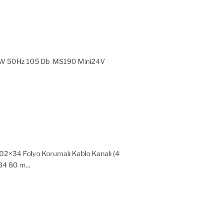
W 50Hz 105 Db MS190 Mini24V
 Folyo Korumalı Kablo Kanalı (4
4 80 m...