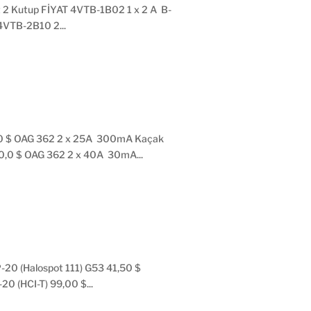
 2 Kutup FİYAT 4VTB-1B02 1 x 2 A B-
4VTB-2B10 2...
0 $ OAG 362 2 x 25A 300mA Kaçak
0,0 $ OAG 362 2 x 40A 30mA...
20 (Halospot 111) G53 41,50 $
0 (HCI-T) 99,00 $...