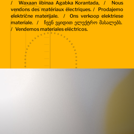
/
Waxaan iibinaa Agabka Korantada, /
Nous
vendons des matériaux électriques. /
Prodajemo
električne materijale. /
Ons verkoop elektriese
materiale. /
ჩვენ ვყიდით ელექტრო მასალებს.
/
Vendemos materiales eléctricos.