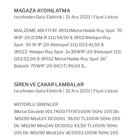
MAĞAZA AYDINLATMA
tarafından
Gata Elektrik
|
31 Ara 2021
|
Fiyat Listesi
MALZEME ADI FİYAT JR011Metal Halide Ray Spot 70
WIP-20 (CDM-R 111) 94,50 $ JR023Helojen Ray
Spot 30 W IP-20 (Halospot 111) G53 41,50 $
JR022 Helojen Ray Spot 2x30WIP-20 (Halospot 111)
G53 52,00 $ JR012 Metal Halide Ray Spot 36°
Balastlı 70WIP-20 (HCI-T) 99,00 $...
SİREN VE ÇAKAR LAMBALAR
tarafından
Gata Elektrik
|
31 Ara 2021
|
Fiyat Listesi
MOTORLU SİRENLER
(Metal Gövdeli) VOLTKOD FİYAT100W 50Hz 105 Db
MS190 Mini12V DC0001 38,00 TL100W 50Hz 105
Db MS190 Mini24V DC0002 43,50 TL100W 50Hz
105 Db MS190 Mini110V AC0003 100W 50Hz 105