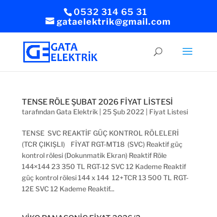
0532 314 65 31
gataelektrik@gmail.com
TENSE RÖLE ŞUBAT 2026 FİYAT LİSTESİ
tarafından
Gata Elektrik
|
25 Şub 2022
|
Fiyat Listesi
TENSE SVC REAKTİF GÜÇ KONTROL RÖLELERİ
(TCR ÇIKIŞLI) FİYAT RGT-MT18 (SVC) Reaktif güç
kontrol rölesi (Dokunmatik Ekran) Reaktif Röle
144×144 23 350 TL RGT-12 SVC 12 Kademe Reaktif
güç kontrol rölesi 144 x 144 12+TCR 13 500 TL RGT-
12E SVC 12 Kademe Reaktif...