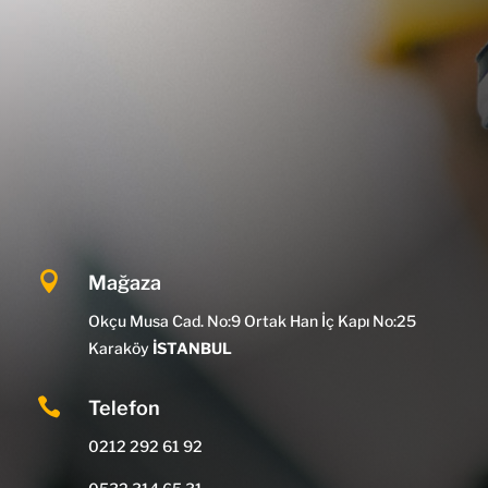

Mağaza
Okçu Musa Cad. No:9 Ortak Han İç Kapı No:25
Karaköy
İSTANBUL

Telefon
0212 292 61 92