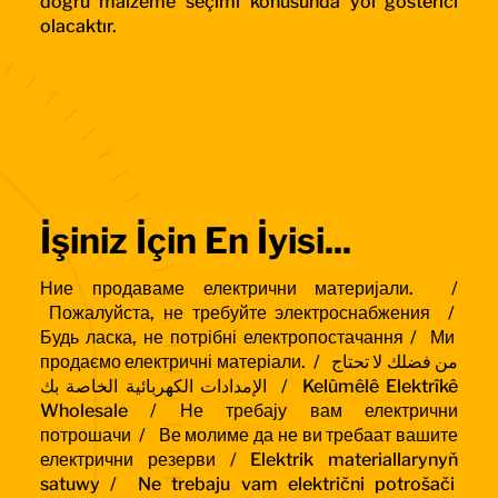
doğru malzeme seçimi konusunda yol gösterici
olacaktır.
İşiniz İçin En İyisi...
Ние продаваме електрични материјали. /
Пожалуйста, не требуйте электроснабжения /
Будь ласка, не потрібні електропостачання /
Ми
продаємо електричні матеріали. /
من فضلك لا تحتاج
الإمدادات الكهربائية الخاصة بك / Kelûmêlê Elektrîkê
Wholesale /
Не требају вам електрични
потрошачи /
Ве молиме да не ви требаат вашите
електрични резерви / Elektrik materiallarynyň
satuwy /
Ne trebaju vam električni potrošači