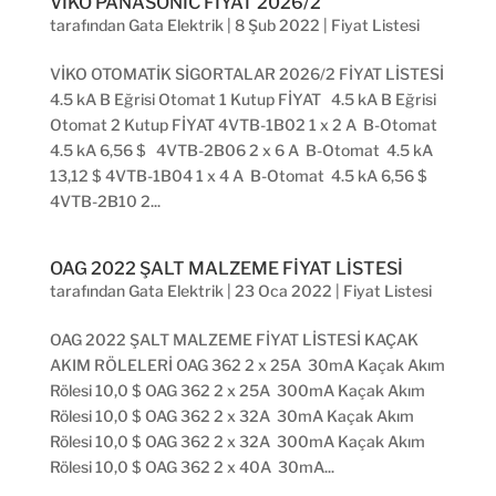
VİKO PANASONİC FİYAT 2026/2
tarafından
Gata Elektrik
|
8 Şub 2022
|
Fiyat Listesi
VİKO OTOMATİK SİGORTALAR 2026/2 FİYAT LİSTESİ
4.5 kA B Eğrisi Otomat 1 Kutup FİYAT 4.5 kA B Eğrisi
Otomat 2 Kutup FİYAT 4VTB-1B02 1 x 2 A B-Otomat
4.5 kA 6,56 $ 4VTB-2B06 2 x 6 A B-Otomat 4.5 kA
13,12 $ 4VTB-1B04 1 x 4 A B-Otomat 4.5 kA 6,56 $
4VTB-2B10 2...
OAG 2022 ŞALT MALZEME FİYAT LİSTESİ
tarafından
Gata Elektrik
|
23 Oca 2022
|
Fiyat Listesi
OAG 2022 ŞALT MALZEME FİYAT LİSTESİ KAÇAK
AKIM RÖLELERİ OAG 362 2 x 25A 30mA Kaçak Akım
Rölesi 10,0 $ OAG 362 2 x 25A 300mA Kaçak Akım
Rölesi 10,0 $ OAG 362 2 x 32A 30mA Kaçak Akım
Rölesi 10,0 $ OAG 362 2 x 32A 300mA Kaçak Akım
Rölesi 10,0 $ OAG 362 2 x 40A 30mA...